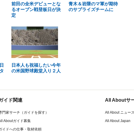
前田の全米デビューとな
青木＆岩隈のマ軍が期待
るオープン戦登板日が決
のサプライズチームに
定
日
日本人も祝福したい今年
タ
の米国野球殿堂入り２人
ガイド関連
All Abou
専門家サーチ（ガイドを探す）
All About ニュー
All Aboutガイド募集
All About Japan
ガイドへの仕事・取材依頼