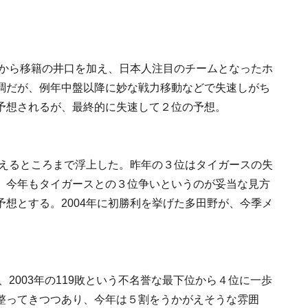
スから移籍の井口を加え、日本人注目のチームとなったホ
調だが、例年中盤以降に妙な戦力移動などで失速しがち
予想されるが、最終的に失速して２位の予想。
がえるところまで浮上した。昨年の３位はタイガースの失
、今年もタイガースとの３位争いというのが妥当な見方
想とする。2004年に初勝利を挙げた多田野が、今季メ
、2003年の119敗という不名誉な最下位から４位に一歩
整ってきつつあり、今年は５割をうかがえそうな雰囲