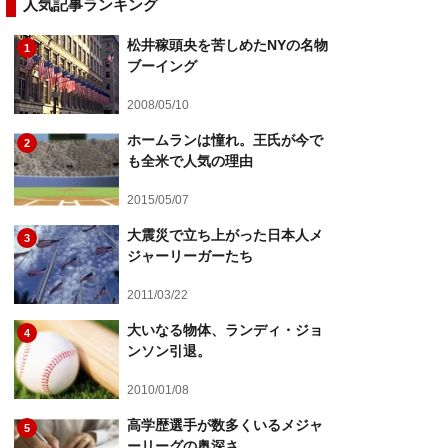
人気記事ランキング
松井稼頭央を苦しめたNYの名物
1
ブーイング
2008/05/10
ホームランは憧れ。王氏が今で
2
も全米で人気の理由
2015/05/07
大震災で立ち上がった日本人メ
3
ジャーリーガーたち
2011/03/22
大いなる物体、ランディ・ジョ
4
ンソン引退。
2010/01/08
高学歴選手が数多くいるメジャ
5
ーリーグの奥深さ