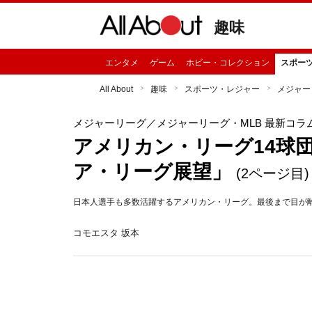
趣味
エンタメ
ゲーム
ホビー・コレクション
スポー
All About
趣味
スポーツ・レジャー
メジャー
メジャーリーグ
／メジャーリーグ・MLB 最新コラ
アメリカン・リーグ14球団
ア・リーグ展望」
(2ページ目)
日本人選手も多数活躍するアメリカン・リーグ。最後まで目が離
コモエスタ 坂本