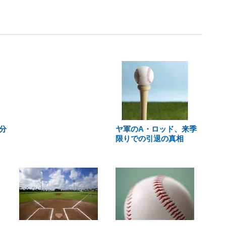
分
ヤ軍のA・ロッド、来季
限りでの引退の真相