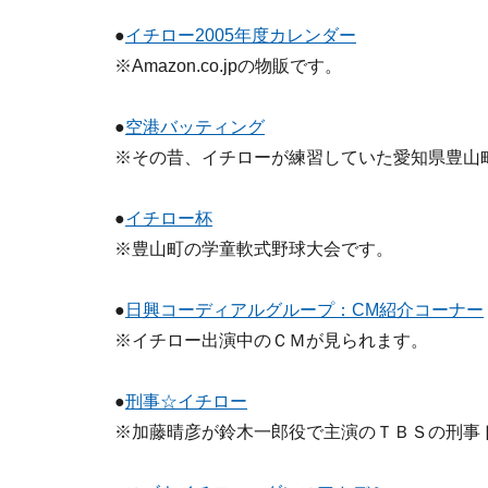
●
イチロー2005年度カレンダー
※Amazon.co.jpの物販です。
●
空港バッティング
※その昔、イチローが練習していた愛知県豊山
●
イチロー杯
※豊山町の学童軟式野球大会です。
●
日興コーディアルグループ：CM紹介コーナー
※イチロー出演中のＣＭが見られます。
●
刑事☆イチロー
※加藤晴彦が鈴木一郎役で主演のＴＢＳの刑事ド