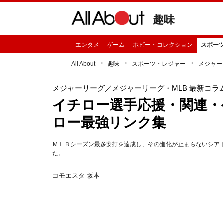
趣味
エンタメ
ゲーム
ホビー・コレクション
スポー
All About
趣味
スポーツ・レジャー
メジャー
メジャーリーグ
／メジャーリーグ・MLB 最新コラ
イチロー選手応援・関連・
ロー最強リンク集
ＭＬＢシーズン最多安打を達成し、その進化が止まらないシア
た。
コモエスタ 坂本