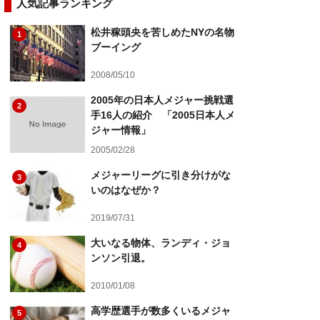
人気記事ランキング
松井稼頭央を苦しめたNYの名物
1
ブーイング
2008/05/10
2005年の日本人メジャー挑戦選
2
手16人の紹介 「2005日本人メ
ジャー情報」
2005/02/28
メジャーリーグに引き分けがな
3
いのはなぜか？
2019/07/31
大いなる物体、ランディ・ジョ
4
ンソン引退。
2010/01/08
高学歴選手が数多くいるメジャ
5