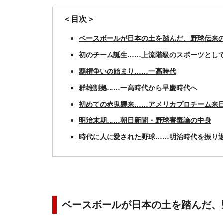
＜目次＞
ベースボールが日本の土を踏んだ、野球伝来
初のチーム誕生……上流階級のスポーツとし
覇権争いの始まり……一高時代
群雄割拠……一高時代から早慶時代へ
初めての赤鬼襲来……アメリカプロチーム来
明治末期……朝日新聞・野球害毒論の中身
時代に人に愛された野球……明治時代を振り
ベースボールが日本の土を踏んだ、