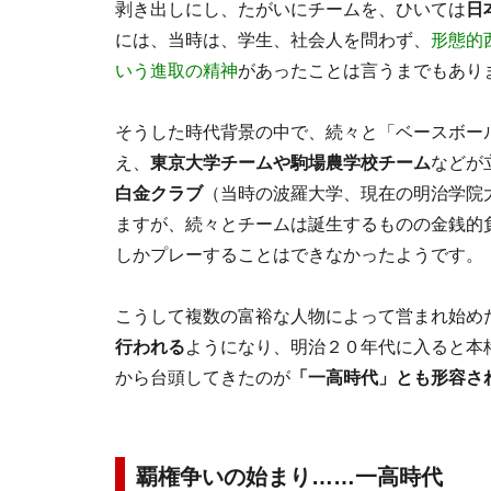
剥き出しにし、たがいにチームを、ひいては
日
には、当時は、学生、社会人を問わず、
形態的
いう進取の精神
があったことは言うまでもあり
そうした時代背景の中で、続々と「ベースボー
え、
東京大学チームや駒場農学校チーム
などが
白金クラブ
（当時の波羅大学、現在の明治学院
ますが、続々とチームは誕生するものの金銭的
しかプレーすることはできなかったようです。
こうして複数の富裕な人物によって営まれ始め
行われる
ようになり、明治２０年代に入ると本
から台頭してきたのが
「一高時代」とも形容さ
覇権争いの始まり……一高時代