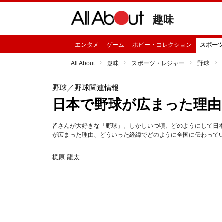
趣味
エンタメ
ゲーム
ホビー・コレクション
スポー
All About
趣味
スポーツ・レジャー
野球
野球
／野球関連情報
日本で野球が広まった理由
皆さんが大好きな「野球」。しかしいつ頃、どのようにして日
が広まった理由、どういった経緯でどのように全国に伝わって
梶原 龍太