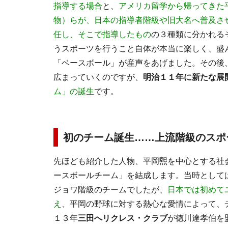
指導する場合
と、
アメリカ留学から帰ってきた
物）らが、日本の指導者階級や旧大名へ普及さ
任し、そこで指導したもの
の３種類に分かれる
うスポーツを行うこと自体が本当に楽しく、盛
「ベースボール」が産声をあげました。その後
広まっていくのですが、
明治１１年に新たな展
ム」の誕生
です。
初のチーム誕生……上流階級のスポ
先ほども紹介した人物、平岡煕を中心とする社
ースボールチーム」を結成します。当時として
ジョワ階級のチームでしたが、
日本では初めて
え
、平岡の野球に対する熱心な愛情によって、
１３年
三田へリクレス・クラブ
が徳川達孝伯を