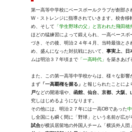
第一高等中学校にベースボールクラブが創部さ
W・ストレンジに指導されていきます。校舎移
め、そして
「学生野球の父」と言われた飛田穂
ほどの猛練習によって鍛えられ、一高ベースボ
づき、その後、明治２４年４月、当時最強とさ
め、盛んになった対抗戦において、
事実上、日
ムは明治３７年頃まで
「一高時代」
を築きあげ
また、この第一高等中学校からは、様々な影響
まず
「一高覇権を握る」
と報じられたことによ
戸
などの開港場や、
函館、仙台、京都、大阪、
究しはじめるようになります。
その他には、明治２７年には一高OBであった
中
し全国にも瞬く間に「野球」という名前が広が
試合
が横浜居留地の外国人チーム「横浜外人団