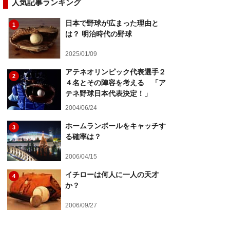
人気記事ランキング
日本で野球が広まった理由と
1
は？ 明治時代の野球
2025/01/09
アテネオリンピック代表選手２
2
４名とその陣容を考える 「ア
テネ野球日本代表決定！」
2004/06/24
ホームランボールをキャッチす
3
る確率は？
2006/04/15
イチローは何人に一人の天才
4
か？
2006/09/27