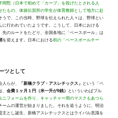
平岡煕（日本で初めて「カーブ」を投げたとされる人
せたもの
、
体操伝習所の学生が体育教師として地方に赴
そうで、この当時、野球を伝えられた人々は、野球とい
んに行われていたようです。こうして、日本における
、先のルートをたどり、全国各地に「ベースボール」は
開
を迎えます。日本における
初の「ベースボールチー
ーツとして
会人らが、
「新橋クラブ・アスレチックス」
という「ベ
は、
会費１ヶ月１円（米一升が9銭）
といういわばブル
ユニフォームを作り、キャッチャー用のマスクもあつら
チームの運営が始まりました。それを追うように、明治
盟主とし誕生、新橋アスレチックスとはライバル意識を