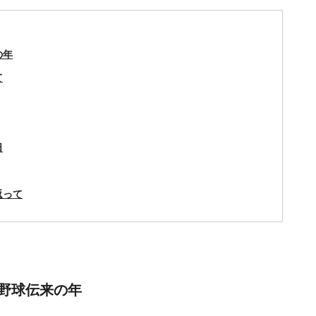
の年
て
日
返って
野球伝来の年