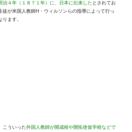
明治４年（１８７１年）に、日本に伝来した
とされてお
生徒が米国人教師H・ウィルソンらの指導によって行っ
なります。
、こういった
外国人教師が開成校や開拓使仮学校などで