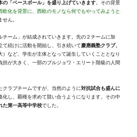
本の「ベースボール」を盛り上げていきます
。その背景
西欧化を背景に、西欧のモノなら何でもやってみようと
ません。
ルチーム」が結成されていきます。先の２チームに加
立て続けに活動を開始し、引き続いて
慶應義塾クラブ、
大）など、学生が主体となって誕生していくこととなり
負担が大きく、一部のブルジョワ・エリート階級の人間
たクラブチームですが、当然のように
対抗試合も盛んに
格化し、覇権を求めて競い合うようになります。その中
れた第一高等中学校
でした。