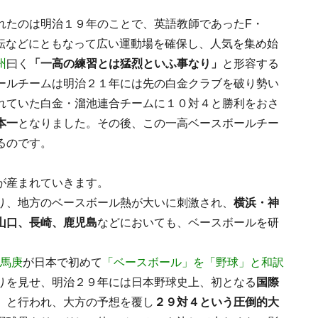
れたのは明治１９年のことで、英語教師であったF・
転などにともなって広い運動場を確保し、人気を集め始
州
曰く
「一高の練習とは猛烈といふ事なり」
と形容する
ールチームは明治２１年には先の白金クラブを破り勢い
れていた白金・溜池連合チームに１０対４と勝利をおさ
本一
となりました。その後、この一高ベースボールチー
るのです。
が産まれていきます。
り、地方のベースボール熱が大いに刺激され、
横浜・神
山口、長崎、鹿児島
などにおいても、ベースボールを研
馬庚
が日本で初めて
「ベースボール」を「野球」と和訳
りを見せ、明治２９年には日本野球史上、初となる
国際
」と行われ、大方の予想を覆し
２９対４という圧倒的大