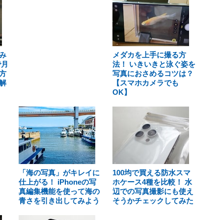
み
メダカを上手に撮る方
で月
法！ いきいきと泳ぐ姿を
方
写真におさめるコツは？
解
【スマホカメラでも
OK】
「海の写真」がキレイに
100均で買える防水スマ
仕上がる！ iPhoneの写
ホケース4種を比較！ 水
真編集機能を使って海の
辺での写真撮影にも使え
青さを引き出してみよう
そうかチェックしてみた