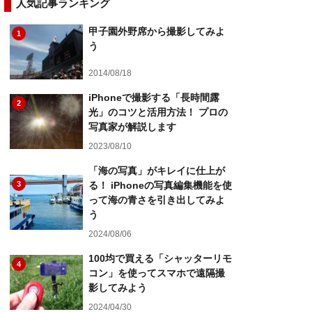
人気記事ランキング
甲子園外野席から撮影してみよ
1
う
2014/08/18
iPhoneで撮影する「長時間露
2
光」のコツと活用方法！ プロの
写真家が解説します
2023/08/10
「海の写真」がキレイに仕上が
3
る！ iPhoneの写真編集機能を使
って海の青さを引き出してみよ
う
2024/08/06
100均で買える「シャッターリモ
4
コン」を使ってスマホで遠隔撮
影してみよう
2024/04/30