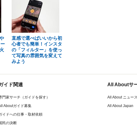
や
直感で選べばいいから初
ター
心者でも簡単！インスタ
火
の「フィルター」を使っ
て写真の雰囲気を変えて
みよう
ガイド関連
All Abou
専門家サーチ（ガイドを探す）
All About ニュー
All Aboutガイド募集
All About Japan
ガイドへの仕事・取材依頼
国民の決断