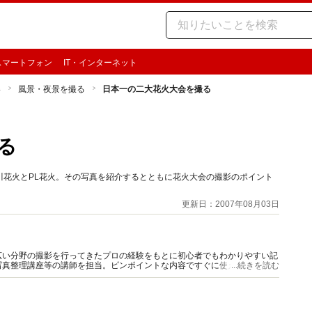
スマートフォン
IT・インターネット
影
風景・夜景を撮る
日本一の二大花火大会を撮る
る
川花火とPL花火。その写真を紹介するとともに花火大会の撮影のポイント
更新日：2007年08月03日
広い分野の撮影を行ってきたプロの経験をもとに初心者でもわかりやすい記
写真整理講座等の講師を担当。ピンポイントな内容ですぐに使えて撮影がよ
...続きを読む
。