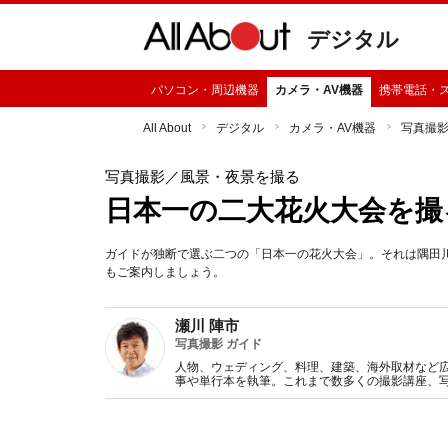
デジタル
パソコン・周辺機器
カメラ・AV機器
携帯電話・
All About
デジタル
カメラ・AV機器
写真撮
写真撮影
／風景・夜景を撮る
日本一の二大花火大会を撮
ガイドが独断で選ぶ二つの「日本一の花火大会」。それは隅田
もご案内しましょう。
瀬川 陣市
写真撮影 ガイド
人物、ウェディング、料理、建築、海外取材など
事や単行本を執筆。これまで数多くの撮影講座、
り楽しくなる内容を心がけアドバイスしています