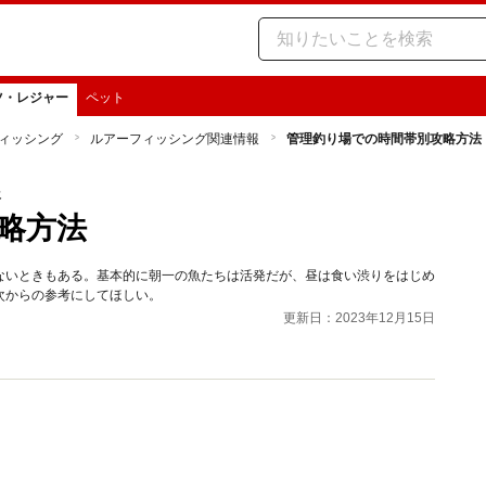
ツ・レジャー
ペット
ィッシング
ルアーフィッシング関連情報
管理釣り場での時間帯別攻略方法
報
略方法
ないときもある。基本的に朝一の魚たちは活発だが、昼は食い渋りをはじめ
次からの参考にしてほしい。
更新日：2023年12月15日