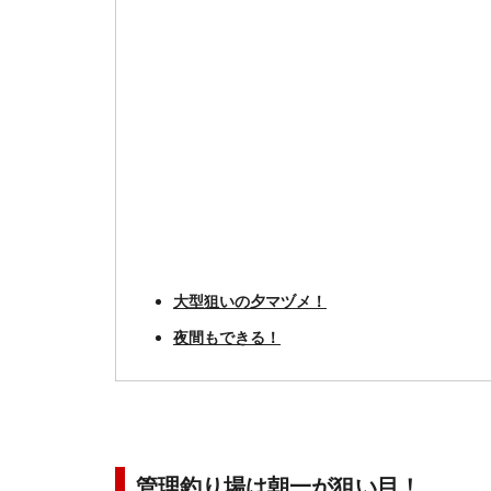
大型狙いの夕マヅメ！
夜間もできる！
管理釣り場は朝一が狙い目！