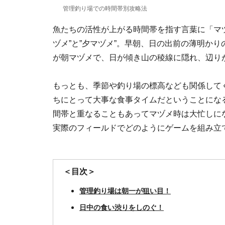
管理釣り場での時間帯別攻略法
魚たちの活性が上がる時間帯を指す言葉に「マ
ヅメ”と”夕マヅメ”。早朝、日の出前の薄明か
が朝マヅメで、日が傾き山の稜線に隠れ、辺りが
もっとも、季節や釣り場の標高なども関係して
ちにとって大事な食事タイムだということにな
間帯と重なることもあってマヅメ時は大忙しに
実際のフィールドでどのようにゲームを組み立
＜目次＞
管理釣り場は朝一が狙い目！
日中の食い渋りをしのぐ！