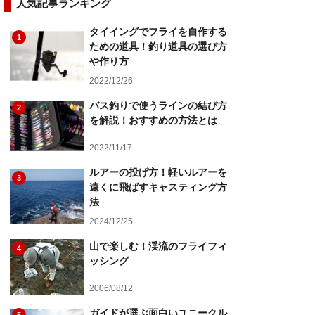
人気記事ランキング
タイイングでフライを自作する
1
ための道具！釣り道具の選び方
や作り方
2022/12/26
バス釣りで使うラインの結び方
2
を解説！おすすめの方法とは
2022/11/17
ルアーの投げ方！軽いルアーを
3
遠くに飛ばすキャスティング方
法
2024/12/25
山で楽しむ！渓流のフライフィ
4
ッシング
2006/08/12
ガイドが選ぶ面白いユニークル