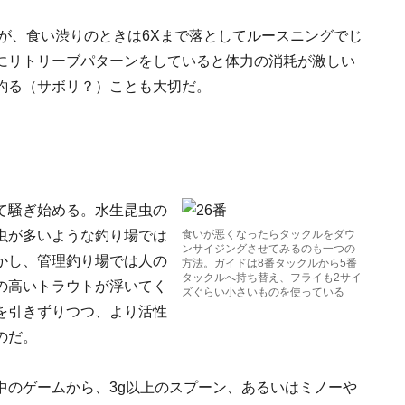
が、食い渋りのときは6Xまで落としてルースニングでじ
にリトリーブパターンをしていると体力の消耗が激しい
釣る（サボリ？）ことも大切だ。
て騒ぎ始める。水生昆虫の
虫が多いような釣り場では
食いが悪くなったらタックルをダウ
ンサイジングさせてみるのも一つの
かし、管理釣り場では人の
方法。ガイドは8番タックルから5番
タックルへ持ち替え、フライも2サイ
の高いトラウトが浮いてく
ズぐらい小さいものを使っている
を引きずりつつ、より活性
のだ。
中のゲームから、3g以上のスプーン、あるいはミノーや