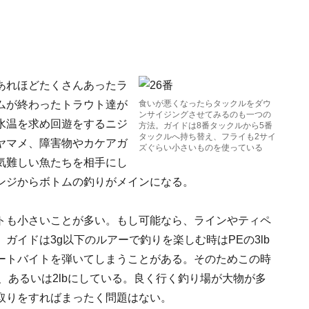
あれほどたくさんあったラ
ムが終わったトラウト達が
食いが悪くなったらタックルをダウ
ンサイジングさせてみるのも一つの
水温を求め回遊をするニジ
方法。ガイドは8番タックルから5番
タックルへ持ち替え、フライも2サイ
ヤマメ、障害物やカケアガ
ズぐらい小さいものを使っている
気難しい魚たちを相手にし
ンジからボトムの釣りがメインになる。
トも小さいことが多い。もし可能なら、ラインやティペ
ガイドは3g以下のルアーで釣りを楽しむ時はPEの3lb
ートバイトを弾いてしまうことがある。そのためこの時
b、あるいは2lbにしている。良く行く釣り場が大物が多
取りをすればまったく問題はない。