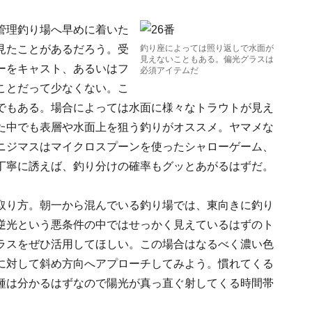
管理釣り場へ早めに着いた
見たことがあるだろう。受
釣り座によっては照り返しで水面が
見えないこともある。偏光グラスは
ーをキャスト、あるいはフ
必須アイテムだ
ことだって少なくない。こ
でもある。場合によっては水面に様々なトラウトが見え
た中でも表層や水面上を狙う釣りがオススメ。ヤマメな
ニジマスはマイクロスプーンを使ったシャローゲーム、
丁寧に誘えば、釣り分けの確率もグッとあがるはずだ。
取り方。朝一から混んでいる釣り場では、東向きに釣り
逆光という悪条件の中ではせっかく見えているはずのト
ラスをぜひ活用してほしい。この場合はなるべく濃い色
に対して斜め方向へアプローチしてみよう。慣れてくる
種は分かるはずなので陽光が真っ直ぐ射してくる時間帯