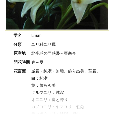
学名
Lilium
分類
ユリ科ユリ属
原産地
北半球の亜熱帯～亜寒帯
開花時期
春～夏
花言葉
威厳・純潔・無垢、飾らぬ美、荘厳、
白：純潔
黄：飾らぬ美
クルマユリ：純潔
オニユリ：富と誇り
カノコユリ・ヤマユリ：荘厳
テッポウユリ：純潔・威厳