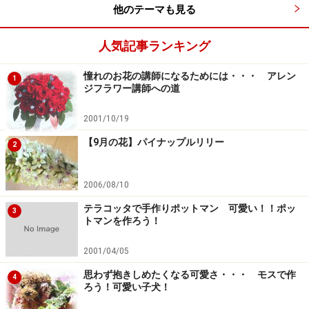
他のテーマも見る
フラワーアレンジに役立つ！花の小事典vol.2 【1月
の花】グロリオサ
人気記事ランキング
フラワーアレンジに役立つ！花の小事典vol.3 【2月
の花】フリージア
憧れのお花の講師になるためには・・・ アレン
1
ジフラワー講師への道
フラワーアレンジに役立つ！花の小事典vol.4 【3月
の花】スイートピー
2001/10/19
フラワーアレンジに役立つ！花の小事典vol.5 【4月
【9月の花】パイナップルリリー
2
の花】チューリップ
フラワーアレンジに役立つ！花の小事典vol.6 【5月
2006/08/10
の花】スズラン
テラコッタで手作りポットマン 可愛い！！ポッ
3
トマンを作ろう！
フラワーアレンジに役立つ！花の小事典vol.7 【6月
の花】アジサイ
2001/04/05
思わず抱きしめたくなる可愛さ・・・ モスで作
4
ろう！可愛い子犬！
**ユリ参考サイト**