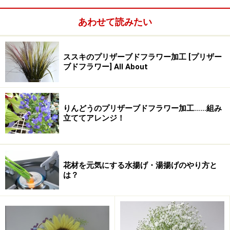
「立てば芍薬、座れば牡丹、歩く姿は百合の花」と歌わ
あわせて読みたい
れているように清楚なイメージの代表的な花、「ゆり」
は、ギリシャ神話や、聖書にもよく出てきます。例え
ば、アダムとイヴの話で、イヴは蛇にだまされ禁断の木
ススキのプリザーブドフラワー加工 [プリザー
ブドフラワー] All About
の実を食べ、エデンの楽園を追われてしまい、イヴの流
した涙が、地上に落ちてユリになったと言われていた
り、ヘラクレスとゼウスの神話にも登場したりします。
りんどうのプリザーブドフラワー加工……組み
また、百合は美と優美を表す花として古くから愛され、
立ててアレンジ！
フランスの王位紋章に百合がデザインされたりしていた
そうです。
花材を元気にする水揚げ・湯揚げのやり方と
は？