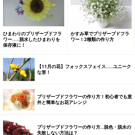
ひまわりのプリザーブドフラ
かすみ草でプリザーブドフラ
ワー……脱水したひまわりを
ワー！2種類の作り方
保存液に！
このように古くから人々に愛されてきた「ゆり」は、種
【11月の花】フォックスフェイス……ユニーク
類も多く、原種で約96種類もの種類があるそうです。そ
な形！
れに掛けあわせたものをあわせると膨大な数になるとの
事。例えば、オリエンタルハイブリット系は、ヤマユ
リ、カノコユリ、ササユリが原種であり、カサブランカ
プリザーブドフラワーの作り方！初心者でも意
が代表的な品種になります。他にアジアティックハイブ
外と簡単なお花アレンジ
リッド系(スカシユリ)など系統が分かれているのが特徴
です。
プリザーブドフラワーの作り方…脱色・脱水の
失敗しない方法は？
また、フラワーセラピー効果として、優しい香りが気持