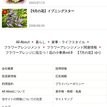
2003/07/19
【9月の花】イブニングスター
5
どんでん平ゆり園
ユリ
[from さこっちのお花畑-]
2008/08/30
ユリの話
[from エフ・エフ・ヒライデ-]
～7月の花～ユリ
[from はなみずき-]
>
>
>
All About
暮らし
家事・ライフスタイル
>
>
フラワーアレンジメント
フラワーアレンジメント関連情報
※記事内容は執筆時点のものです。最新の内容をご確認くださ
フラワーアレンジに役立つ！花の小事典vol.8 【7月の花】ゆり
い。
会社概要
採用情報
【編集部おすすめの購入サイト】
投資家情報
広告掲載
Amazonでフラワーアレンジメント関連の商品をチ
利用規約
プライバシーポリシー
ェック！
All Aboutについて
著作権・商標・免責
当サイトの情報についての注意
サイトマップ
楽天市場でフラワーアレンジメント関連の商品を
チェック！
ヘルプ