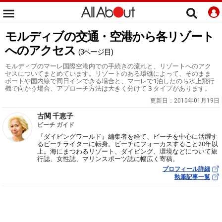
モルディブの交通・空港から各リゾート
へのアクセス
(3ページ目)
モルディブのマーレ国際空港内での手続きの流れと、リゾートへのアク
セスについてまとめています。リゾートのある環礁によって、そのまま
ボートや国内線で同日インできる場合と、マーレで1泊したのち水上飛行
機で向かう場合、アプローチ方法は大きく分けて３タイプがあります。
更新日：
2010年01月19日
古関 千恵子
ビーチ ガイド
『ダイビングワールド』編集者を経て、ビーチを中心に活躍す
るビーチライターに転身。ビーチにフォーカスすること20年以
上。海にまつわるリゾート、ダイビング、環境などについて旅
行誌、女性誌、マリンスポーツ誌に幅広く寄稿。
プロフィール詳細
執筆記事一覧