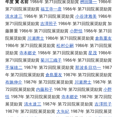
年度
賞
名前
1986年 第71回院展奨励賞
桝田隆一
1986年
第71回院展奨励賞
福王寺一彦
1986年 第71回院展奨励賞
清水達三
1986年 第71回院展奨励賞
小谷津雅美
1986年
第71回院展奨励賞
吉澤照子
1986年 第71回院展奨励賞 加
藤勝重 1986年 第71回院展奨励賞
小野恬
1986年 第71回
院展奨励賞
川瀬麿士
1986年 第71回院展奨励賞
倉島重友
1986年 第71回院展奨励賞
松村公嗣
1986年 第71回院展
奨励賞
寺本郷史
1986年 第71回院展奨励賞
星茂
1986年
第71回院展奨励賞
菊川三織子
1986年 第71回院展奨励賞
手塚雄二
1987年 第72回院展奨励賞
那波多目功一
1987
年 第72回院展奨励賞
倉島重友
1987年 第72回院展奨励賞
布施伸介
1987年 第72回院展奨励賞
川瀬麿士
1987年 第
72回院展奨励賞
内藤和子
1987年 第72回院展奨励賞
小野
恬
1987年 第72回院展奨励賞
寺本郷史
1987年 第72回院
展奨励賞
清水達三
1987年 第72回院展奨励賞
吉澤照子
1987年 第72回院展奨励賞
大矢紀
1987年 第72回院展奨