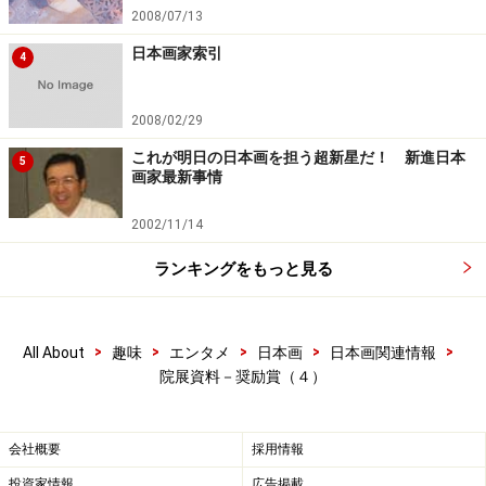
2008/07/13
日本画家索引
4
2008/02/29
これが明日の日本画を担う超新星だ！ 新進日本
5
画家最新事情
2002/11/14
ランキングをもっと見る
>
>
>
>
>
All About
趣味
エンタメ
日本画
日本画関連情報
院展資料－奨励賞（４）
会社概要
採用情報
投資家情報
広告掲載