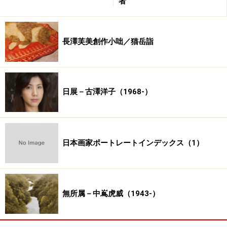
者
奨励賞
内藤和子
1993年 第78回院展奨励賞
布施伸介
1993年 第78回院展奨励賞
松村公嗣
1993年 第78回院展
奨励賞
森田佑子
1993年 第78回院展奨励賞
吉村誠司
長澤芙美創作小咄／猫岳詣
1993年 第78回院展奨励賞 渡辺妙子 1994年 第79回院展
奨励賞 加藤勝重 1994年 第79回院展奨励賞
角島直樹
1994年 第79回院展奨励賞
北田克己
1994年 第79回院展
奨励賞
小林五浪
1994年 第79回院展奨励賞
後藤順一
日展－古澤洋子（1968-）
1994年 第79回院展奨励賞
齋藤満栄
1994年 第79回院展
奨励賞
高橋秀年
1994年 第79回院展奨励賞
寺本郷史
1994年 第79回院展奨励賞
内藤和子
1994年 第79回院展
日本画家ポートレートインデックス（1）
奨励賞
布施伸介
1994年 第79回院展奨励賞
松村公嗣
1994年 第79回院展奨励賞
松本高明
1994年 第79回院展
奨励賞
山田伸
1994年 第79回院展奨励賞
吉井東人
1994
年 第79回院展奨励賞
吉澤照子
1994年 第79回院展奨励賞
無所属－中嶌虎威（1943-）
吉村誠司
1995年 第80回院展奨励賞
伊藤深游木
1995年
第80回院展奨励賞
北田克己
1995年 第80回院展奨励賞
国