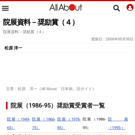
院展資料－奨励賞（４）
院展資料－奨励賞（４）
更新日：
2006年05月30日
松原 洋一
文章：松原 洋一（All About「日本画」旧ガイド）
院展（1986-95）奨励賞受賞者一覧
院展（1949-
院展（1966-
院展（1976-
院展（1986-
院展
65）
75）
85）
95）
（1995-）