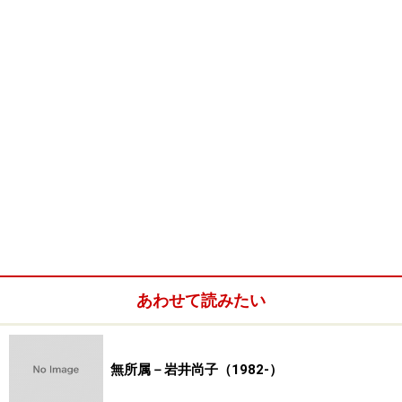
1989年 第74回院展奨励賞
齊藤惇
1990年 第75回院展奨
励賞
梅原幸雄
1990年 第75回院展奨励賞
小野恬
1990年
第75回院展奨励賞 加藤勝重 1990年 第75回院展奨励賞
川
瀬麿士
1990年 第75回院展奨励賞
齊藤惇
1990年 第75回
院展奨励賞
清水達三
1990年 第75回院展奨励賞
寺本郷史
1990年 第75回院展奨励賞
中島千波
1990年 第75回院展
奨励賞
福王寺一彦
1990年 第75回院展奨励賞
布施伸介
1990年 第75回院展奨励賞
宮廻正明
1991年 第76回院展
奨励賞
梅原幸雄
1991年 第76回院展奨励賞
齋藤満栄
1991年 第76回院展奨励賞
水谷愛子
1991年 第76回院展
奨励賞
小谷津雅美
1991年 第76回院展奨励賞
福王寺一彦
1991年 第76回院展奨励賞 林功 1991年 第76回院展奨励
あわせて読みたい
賞
宮廻正明
1991年 第76回院展奨励賞
布施伸介
1991年
第76回院展奨励賞
寺本郷史
1991年 第76回院展奨励賞
大
野逸男
1991年 第76回院展奨励賞
中島千波
1991年 第76
無所属－岩井尚子（1982-）
回院展奨励賞
松村公嗣
1992年 第77回院展奨励賞
齊藤惇