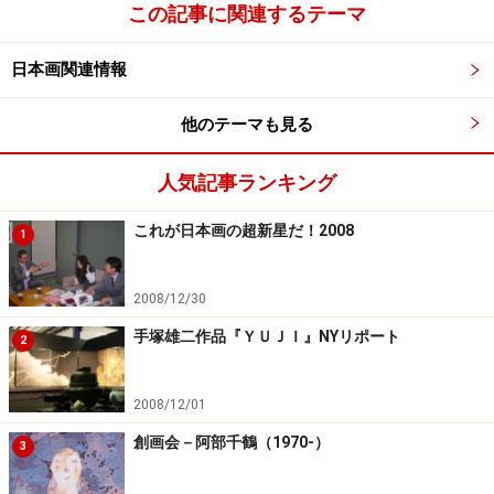
司華子
1995年 第80回院展奨励賞
倉島重友
1995年 第80
この記事に関連するテーマ
回院展奨励賞
小林五浪
1995年 第80回院展奨励賞
後藤順
一
1995年 第80回院展奨励賞
齊藤惇
1995年 第80回院展
日本画関連情報
奨励賞
齋藤満栄
1995年 第80回院展奨励賞
清水操
1995
他のテーマも見る
年 第80回院展奨励賞 角田信四郎 1995年 第80回院展奨励
賞
内藤和子
1995年 第80回院展奨励賞
布施伸介
1995年
人気記事ランキング
第80回院展奨励賞
堀川達三郎
1995年 第80回院展奨励賞
松村公嗣
1995年 第80回院展奨励賞
松本高明
1995年 第
これが日本画の超新星だ！2008
1
80回院展奨励賞
吉村誠司
■
各展受賞記録
2008/12/30
※記事内容は執筆時点のものです。最新の内容をご確認くださ
手塚雄二作品『ＹＵＪＩ』NYリポート
2
い。
2008/12/01
創画会－阿部千鶴（1970-）
3