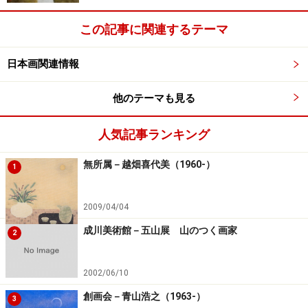
この記事に関連するテーマ
日本画関連情報
他のテーマも見る
人気記事ランキング
無所属－越畑喜代美（1960-）
1
2009/04/04
成川美術館－五山展 山のつく画家
2
2002/06/10
創画会－青山浩之（1963-）
3