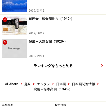
2009/03/12
創画会－松倉茂比古（1949-）
4
2007/10/17
院展－大野百樹（1920-）
5
2008/09/01
ランキングをもっと見る
>
>
>
>
>
All About
趣味
エンタメ
日本画
日本画関連情報
院展－松本高明（1945-）
会社概要
採用情報