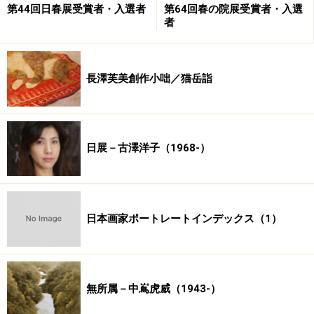
第44回日春展受賞者・入選者
第64回春の院展受賞者・入選
者
長澤芙美創作小咄／猫岳詣
日展－古澤洋子（1968-）
日本画家ポートレートインデックス（1）
無所属－中嶌虎威（1943-）