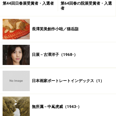
第44回日春展受賞者・入選者
第64回春の院展受賞者・入選
者
長澤芙美創作小咄／猫岳詣
日展－古澤洋子（1968-）
日本画家ポートレートインデックス（1）
無所属－中嶌虎威（1943-）