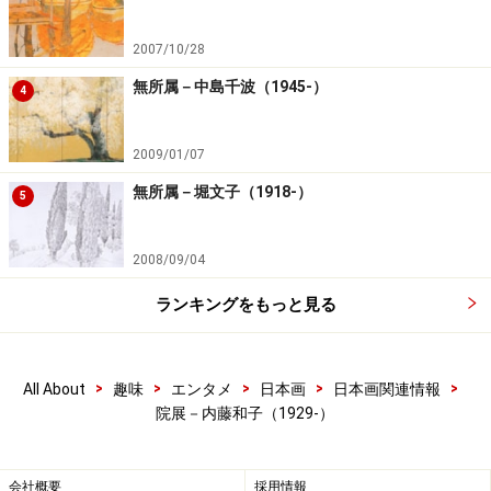
2007/10/28
無所属－中島千波（1945-）
4
2009/01/07
無所属－堀文子（1918-）
5
2008/09/04
ランキングをもっと見る
>
>
>
>
>
All About
趣味
エンタメ
日本画
日本画関連情報
院展－内藤和子（1929-）
会社概要
採用情報