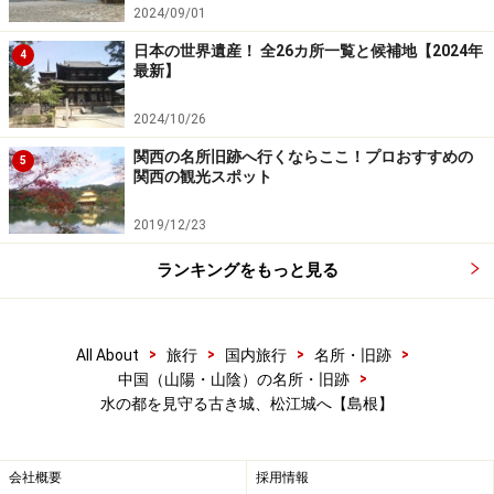
2024/09/01
ので、ゆっくりと眺めると良いですね。
日本の世界遺産！ 全26カ所一覧と候補地【2024年
4
最新】
天守閣から南西の方向を見ると、静かな湖面をたたえる
宍道湖がすぐ間近に見えますよ。
2024/10/26
関西の名所旧跡へ行くならここ！プロおすすめの
5
関西の観光スポット
大きな湖のそばにあるお城は、琵琶湖の畔にある彦根
城、長浜城（いずれも滋賀県）など意外と少ないので、
2019/12/23
貴重な風景と言えますね。
ランキングをもっと見る
>
>
>
>
All About
旅行
国内旅行
名所・旧跡
>
中国（山陽・山陰）の名所・旧跡
※記事内容は執筆時点のものです。最新の内容をご確認くださ
い。
水の都を見守る古き城、松江城へ【島根】
次のページへ
会社概要
採用情報
1
/
3