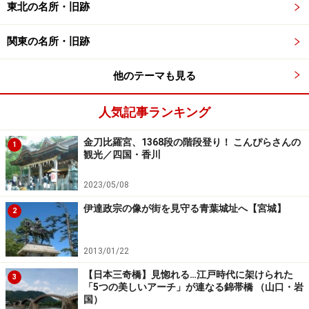
東北の名所・旧跡
関東の名所・旧跡
それでは、松江城へ登城してみましょう。大手門後から
他のテーマも見る
いくつかの石段を登っていき、一ノ門をくぐると、そこ
が本丸です。本丸に入って正面に対峙する美しい天守閣
人気記事ランキング
の姿は、松江城のパンフレットの表紙にもなっていま
金刀比羅宮、1368段の階段登り！ こんぴらさんの
1
す。
観光／四国・香川
2023/05/08
伊達政宗の像が街を見守る青葉城址へ【宮城】
2
2013/01/22
松江城天守閣から眺める宍道湖（2008年3月撮影）
【日本三奇橋】見惚れる…江戸時代に架けられた
3
五層の天守閣の高さは30メートル。最上階の6階は望楼
「5つの美しいアーチ」が連なる錦帯橋 （山口・岩
国）
となっていて、松江市内を360度見渡すことができます