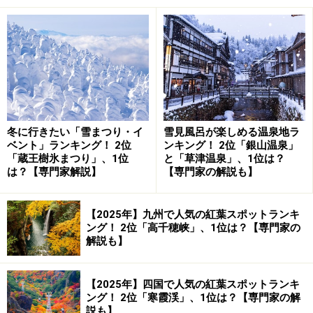
千鳥城と呼ばれる美しい城に登る
本丸から眺める松江城。山陰地方で江戸時代の天守閣が唯一
残る城です（2008年3月撮影）
冬に行きたい「雪まつり・イ
雪見風呂が楽しめる温泉地ラ
松江城
（
Yahoo! 地図情報
）が築城されたのは、1611年に
ベント」ランキング！ 2位
ンキング！ 2位「銀山温泉」
さかのぼります。当時の出雲の国の領主、堀尾氏が築造
「蔵王樹氷まつり」、1位
と「草津温泉」、1位は？
は？【専門家解説】
【専門家の解説も】
し、その後、京極氏、松平氏が松江藩を治めるための拠
点として城を引き継ぎました。
【2025年】九州で人気の紅葉スポットランキ
ング！ 2位「高千穂峡」、1位は？【専門家の
特に松平氏は、徳川家康の孫にあたる松平直政から始ま
解説も】
り、明治維新の廃藩置県に至るまで230年以上にわたっ
て松江を治めました。特に七代藩主 松平治郷（はるさ
【2025年】四国で人気の紅葉スポットランキ
と）は、不味公（ふまいこう）と呼ばれ、茶道や和菓子
ング！ 2位「寒霞渓」、1位は？【専門家の解
など松江の文化に大きな影響を残しています。
説も】