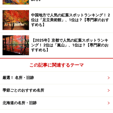
中国地方で人気の紅葉スポットランキング！ 2
位は「足立美術館」、1位は？【専門家のおす
すめも】
【2025年】京都で人気の紅葉スポットランキ
ング！ 2位は「嵐山」、1位は？【専門家のお
2001年に復元された南櫓、中櫓とその奥に見える天守閣
すすめも】
（2008年3月撮影）
別名を「千鳥城」とも呼ばれる松江城の天守閣は、明治
この記事に関連するテーマ
の廃城令の時も地元の有志が守ったことで、現代に無事
引き継がれました。現在は国の重要文化財として保護さ
厳選！ 名所・旧跡
れています。
季節ごとのおすすめ名所
その後、廃城令の折に壊されてしまった南櫓、中櫓、太
北海道の名所・旧跡
鼓櫓が1世紀以上の時を経て2001年に復元され、お濠端
からの城の眺めがいっそう引き立つようになりました。