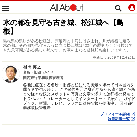
水の都を見守る古き城、松江城へ【島
根】
島根県の県庁がある松江は、宍道湖と中海にはさまれ、川が縦横に走る
水の都。その都を見守るように立つ松江城は400年の歴史をくぐり抜けて
きた天守閣がある美しい城です。お濠をまわる遊覧船も楽しいですよ。
更新日：
2009年12月20日
村田 博之
名所・旧跡 ガイド
国内旅行業務取扱管理者
各地に点在する名所・旧跡と絵になる風景を求めて日本国内を
隅々まで訪ね歩く。 この経験を元に身近な所から遠く離れた所
まで様々な観光スポットを写真と文章を添えて旅行者の視点で
トラベル・キュレーターとしてインターネットで紹介。 ガイド
ブック、新聞、テレビ、ラジオに随時情報を提供中。 国内旅行
業務取扱管理者
プロフィール詳細
執筆記事一覧