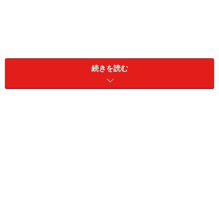
今回の行き先は【島根】
水の都を見守る古き城、松江城へ
続きを読む
日本国内には、江戸時代に造られた天守閣が残る城が全
部で12あります。その中でも山陰地方に唯一ある城が松
江城です。
島根県の県庁所在地でもある
松江
は、宍道（しんじ）湖
と中海にはさまれていて、川が縦横に走る水の都。その
都を見守るように立つ松江城は、松江を代表する観光ス
ポットの一つとして、どの季節でもたくさんの人が訪れ
ています。
今回は400年の歴史をくぐりぬけてきた松江城をご紹介