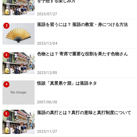
を予想する楽しみ方
場所：
品川プリンスホテル
日時：2008年12月24日（水）食事/18：30～20：00 落
2023/07/27
語/20：00～21：00
落語を習うには？ 落語の教室・身につける方法
2
木戸銭（食事代込み）：￥16,000
出演者：春風亭小朝
2023/12/04
色物とは？ 寄席で重要な役割を果たす色物さん
3
次ページ
では、クリスマス恒例となっている会を紹介し
ます。
2023/12/05
※記事内容は執筆時点のものです。最新の内容をご確認くださ
怪談「真景累ケ淵」は落語ネタ
い。
4
2007/06/30
次のページへ
1
/
2
落語の真打とは？真打の意味と真打制度について
5
2023/11/27