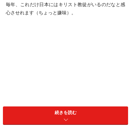
毎年、これだけ日本にはキリスト教徒がいるのだなと感
心させれます（ちょっと嫌味）。
続きを読む
しかし、景気が悪化の一途をたどる中、こうして日本中
が盛り上がる毎年恒例のイベントがあることを素直に楽