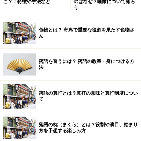
こ？！特徴や手法など
のはなぜ？噺家について知ろ
出演者：春風亭小朝・林家正蔵・林家木久蔵・風間杜夫
う
色物とは？ 寄席で重要な役割を果たす色物さ
芸協若手特選会 イヴをぶっとばせ！今輔の
ん
会
落語を習うには？ 落語の教室・身につける方
クリスマス・イヴを「孤高の独身貴族」古今亭今輔が笑い
法
で吹き飛ばしてくれます
パートナーがいない身にとっては日本で一番わびしく肩
身が狭い日になってしまったクリスマス・イヴ（いった
落語の真打とは？真打の意味と真打制度につい
て
い誰が？こんな世の中にしたんだ！）を今輔一流の新作
落語で叩きってくれます。
落語の枕（まくら）とは？役割や演目、始まり
場所：
お江戸日本橋亭
方を予想する楽しみ方
日時：2008年12月24日（水）開演/17：30