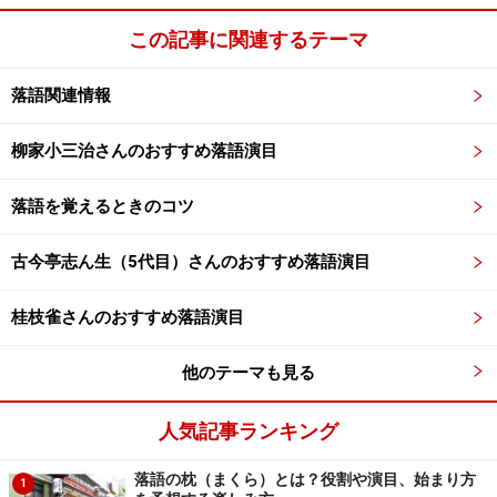
木戸銭：当日￥2,000/前売り￥1,500
この記事に関連するテーマ
出演者：三笑亭可女次・三笑亭夢花・古今亭今輔・昔昔
亭桃太郎・ぴろき
落語関連情報
柳家小三治さんのおすすめ落語演目
クリスマスディナーショー 2008 春風亭小
朝
落語を覚えるときのコツ
元パートナーの過激な活動により、何かと話題の春風亭
古今亭志ん生（5代目）さんのおすすめ落語演目
小朝のディナーショー。日本の落語家でクリスマスディ
ナーショーを開催できるのは、このひとくらいでしょ
桂枝雀さんのおすすめ落語演目
う。
他のテーマも見る
料金は￥16,000と通常の落語会と比べるとかなり高額で
すが、品川プリンスでディナーを食べて、間近で小朝の
人気記事ランキング
落語を聞けるのことを考えると安いかもしれませんね。
落語の枕（まくら）とは？役割や演目、始まり方
1