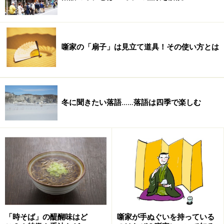
噺家の「扇子」は見立て道具！その使い方とは
小朝と正蔵with風間杜夫のX’masスペシャ
ル
冬に聞きたい落語……落語は四季で楽しむ
なぜ？X’masスペシャルかはよくわかりませんが、チケ
ットを取るのことの困難さでは噺家の中でも屈指の人気
噺家である春風亭小朝と林家正蔵に玄人はだしの落語を
聞かせる俳優・風間杜夫の落語が聞ける贅沢な落語会。
場所：
よみうりホール
日時：2008年12月23日（祝・火）開演/17：00
木戸銭：￥3,800
「時そば」の醍醐味はど
噺家が手ぬぐいを持っている