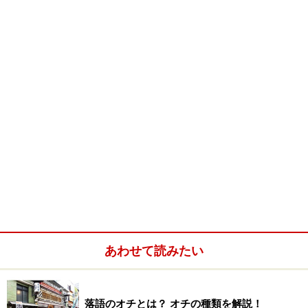
しむのが正解かもしれません。お祭り好きな日本人にと
っては宗教観云々より何かにかこつけて騒ぐのが大切。
落語は伝統文化であると同時に大衆芸能ですので、この
クリスマスにも乗っかります。大衆が求めるものなら積
極的に取り入れる。これが他の古典芸能に絶対真似でき
ない落語の強みなのです。
今回はクリスマス時期に開催されるいつもとはちょっと
違う、落語会を紹介します。
あわせて読みたい
落語のオチとは？ オチの種類を解説！