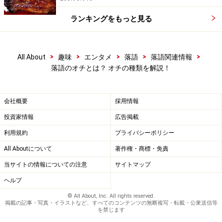
楽天市場で落語の CD・DVD をチェック！
ランキングをもっと見る
>
>
>
>
>
All About
趣味
エンタメ
落語
落語関連情報
落語のオチとは？ オチの種類を解説！
会社概要
採用情報
投資家情報
広告掲載
利用規約
プライバシーポリシー
All Aboutについて
著作権・商標・免責
当サイトの情報についての注意
サイトマップ
ヘルプ
© All About, Inc. All rights reserved.
掲載の記事・写真・イラストなど、すべてのコンテンツの無断複写・転載・公衆送信等
を禁じます