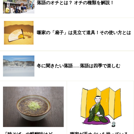
落語のオチとは？ オチの種類を解説！
噺家の「扇子」は見立て道具！その使い方とは
オチの種類
落語のオチにもいくつかのパタ－ンがあり、その種類ご
冬に聞きたい落語……落語は四季で楽しむ
とに分類されます。しかし、この噺のオチは絶対にこの
オチとか、このオチはこの分類になるとか明確に分けら
れるものではありません。
あくまでも、落語を分かりやすくするための目安です。
なんせ、落語ですからね。そこら辺の分類はかなりユル
くなっています。演じる噺家自身もオチの分類を気にし
ながら、演じることもありませんので。