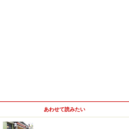
オチのない落語の演目もある
すべての落語の演目に面白おかしい、オチがあるとは限
りません。面白くないオチどころか、オチ自体がない演
目もあります。落語＝落し噺（オチがある噺）というこ
とではありません。
落語の定義は、落語家が話すことがすべて、落語である
といえます。つまり、高座上でお客さんに対して、世間
話をしても、それは落語なのです。
あわせて読みたい