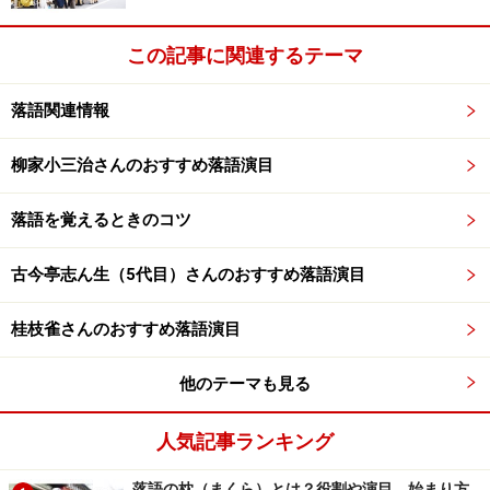
最後、オチをどういった形で持っていくかが、その噺家
の力量が問われます。代表的な演目は「死神」。この
この記事に関連するテーマ
「死神」オチの分類は仕種落ちで統一されるのですが、
演じる個々の噺家によって、その仕草が様々あるという
落語関連情報
ちょっと変わった演目です。
柳家小三治さんのおすすめ落語演目
■他のオチ
一瞬考えてから、にやりとさせられる「考えオチ」。く
落語を覚えるときのコツ
だらない駄洒落がオチになっている「地口オチ」。最後
古今亭志ん生（5代目）さんのおすすめ落語演目
の一言である意味、強引に途端に結末に持っていく「途
端オチ」。あっと驚く！ 意表をつく物に見立たり、勘違
桂枝雀さんのおすすめ落語演目
いででおこる面白さで落とす「見立てオチ」。
他のテーマも見る
他にも色々と分類されてます。また、噺家独自でオチの
種類を分類研究している方もいますので、みなさんも調
人気記事ランキング
べてみてはいかがでしょうか？
落語の枕（まくら）とは？役割や演目、始まり方