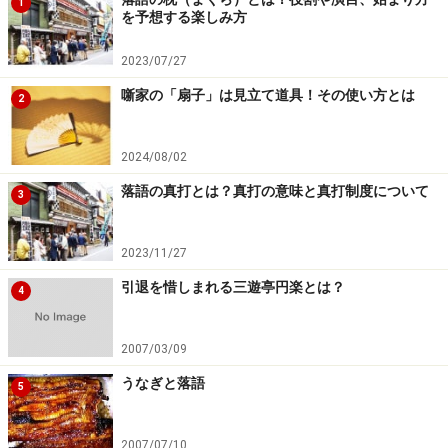
1
を予想する楽しみ方
【関連記事】
2023/07/27
落語の枕（まくら）とは？役割や演目、始まり方を
予想する楽しみ方
噺家の「扇子」は見立て道具！その使い方とは
2
色物とは？ 寄席で重要な役割を果たす色物さん
2024/08/02
落語で楽しみながら歌舞伎の予習！
落語の真打とは？真打の意味と真打制度について
落語の真打とは？真打の意味と真打制度について
3
落語を習うには？ 落語の教室・身につける方法
2023/11/27
※記事内容は執筆時点のものです。最新の内容をご確認くださ
引退を惜しまれる三遊亭円楽とは？
4
い。
2007/03/09
【編集部おすすめの購入サイト】
うなぎと落語
5
Amazonで落語の DVD をチェック！
2007/07/10