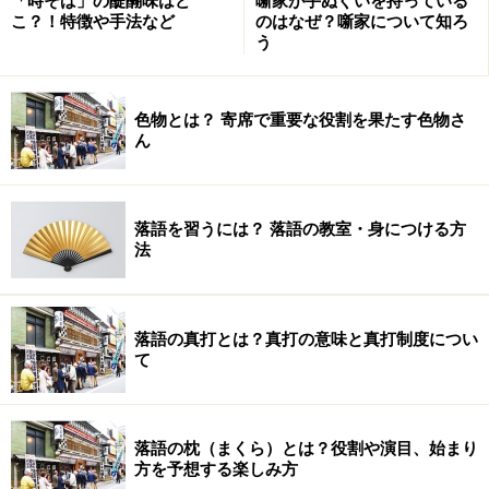
「時そば」の醍醐味はど
噺家が手ぬぐいを持っている
こ？！特徴や手法など
のはなぜ？噺家について知ろ
■逆さ落ち（さかさおち）
う
噺の結末で、冒頭のときより、物事が反対の結果になっ
てしまったり、立場が逆転してしまうことです。代表的
色物とは？ 寄席で重要な役割を果たす色物さ
な演目は子供にせがまれて買った凧で親の方が夢中にな
ん
ってしまい、子供に呆れられる「初天神」。
■仕込み落ち（しこみおち）
落語を習うには？ 落語の教室・身につける方
落語のオチの醍醐味を最も味わえる、オチです。前半
法
で、オチに対する複線を含ませながら、噺を進め、後半
に前半で仕込んだ複線を踏まえつつ、オチに向かいま
す。代表的な演目は「時そば」「壷算」など、代表的な
落語の真打とは？真打の意味と真打制度につい
て
落語の演目の多くが、この仕込み落ち。
■仕種落ち（しぐさおち）
落語の枕（まくら）とは？役割や演目、始まり
噺の結末の仕草ですべてを語る、演技力が必要なオチ。
方を予想する楽しみ方