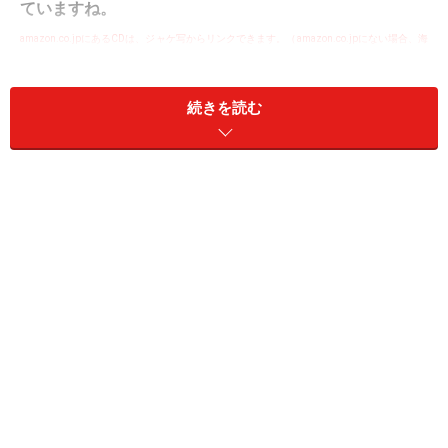
ていますね。
amazon.co.jpにあるCDは、ジャケ写からリンクできます。（amazon.co.jpにない場合、海
外のamazonや他の通販サイトへ）
『BLUE DRUM』
続きを読む
01. capsule
02. colour
03. sky pool
04. 風の音
05. L/R
06. みずいろの
07. 星を見よう
【鈴木】よく聞かれる質問なんですけど、基本的には深
い意味はないんですよ。まだタカシと僕で二人でデモを
作っている時に、完成した作品のDATテープにバンド名
なりユニット名がないと、プレゼンのしようがな