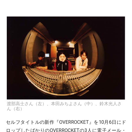
渡部高士さん（左）、本田みちよさん（中）、鈴木光人さ
ん（右）
セルフタイトルの新作『OVERROCKET』を10月6日にド
ロップしたばかりのOVERROCKETの3人に電子メール・