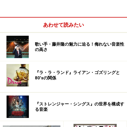
い・・・という事で、その時の会話の流れで適当につき
ました。当初「Over」と「Rocket」の間にスペースがあ
りましたが、ワンワードにすれば英語の意味も薄れると
あわせて読みたい
いうことで、こうなりました。
――続くフルアルバムとして、現在のaten recordings内
歌い手・藤井隆の魅力に迫る！侮れない音楽性
の高さ
のneonから『Mariner's Valley』（2001年）がリリース
されますが、どちらかと言えばポップは抑え目で、テク
ノが前に出ていますね。やはり、テクノポップ以降のテ
『ラ・ラ・ランド』ライアン・ゴズリングと
クノが音楽の入り口だったのでしょうか？（メンバーに
80'sの関係
よって答えは違うと思いますが）
『Mariner's Valley』
『ストレンジャー・シングス』の世界を構成す
01. valley of mariner
る音楽
02. equals to you
03. neon bell