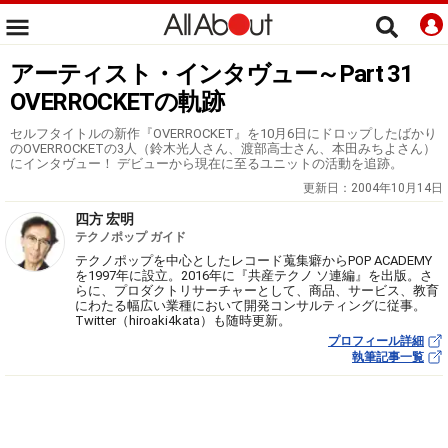
アーティスト・インタヴュー～Part 31
OVERROCKETの軌跡
セルフタイトルの新作『OVERROCKET』を10月6日にドロップしたばかり
のOVERROCKETの3人（鈴木光人さん、渡部高士さん、本田みちよさん）
にインタヴュー！ デビューから現在に至るユニットの活動を追跡。
更新日：
2004年10月14日
四方 宏明
テクノポップ ガイド
テクノポップを中心としたレコード蒐集癖からPOP ACADEMY
を1997年に設立。2016年に『共産テクノ ソ連編』を出版。さ
らに、プロダクトリサーチャーとして、商品、サービス、教育
にわたる幅広い業種において開発コンサルティングに従事。
Twitter（hiroaki4kata）も随時更新。
プロフィール詳細
執筆記事一覧