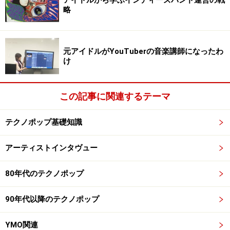
ね。
略
【渡部】電子音は小さいころから好きだったんで、テク
ノポップも聞きましたが、それよりも、80年代後半のニ
元アイドルがYouTuberの音楽講師になったわ
け
ューウェイヴの残り香とか、88年以降のテクノのほうが
大きいです。
この記事に関連するテーマ
※記事内容は執筆時点のものです。最新の内容をご確認くださ
い。
テクノポップ基礎知識
次のページへ
1
/
5
アーティストインタヴュー
80年代のテクノポップ
90年代以降のテクノポップ
YMO関連