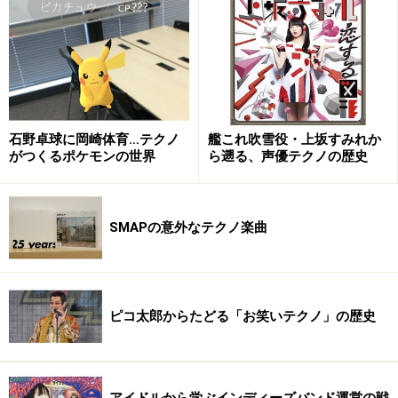
04. sabaku
05. wasurenaide
06. aurora
07. catch
08. still life
09. tweaker
石野卓球に岡崎体育…テクノ
艦これ吹雪役・上坂すみれか
がつくるポケモンの世界
ら遡る、声優テクノの歴史
10. 1301
11. opym
12. song to end
SMAPの意外なテクノ楽曲
【鈴木】僕はかなり当時のテクノポップに影響を受けた
一人ですが、同じくらいに89年以降のテクノにも影響を
受けています。二つとも別物の音楽と言ってもいい程に
ピコ太郎からたどる「お笑いテクノ」の歴史
聞く部分や感じる部分は違うのですが、音楽を作る上で
はどちらも土台になっているのは確かだと思います。
『Mariner's Valley』は今聞いてもバランスが面白いです
アイドルから学ぶインディーズバンド運営の戦