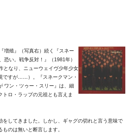
ボ『増殖』（写真右）続く『スネー
、恐い。戦争反対！』（1981年）
ト作となり、ニューウェイヴ少年少女
現ですが……）。『スネークマン・
が ワン・ツゥー・スリー』は、細
クトロ・ラップの元祖とも言えま
動をしてきました。しかし、ギャグの切れと言う意味で
るものは無いと断言します。