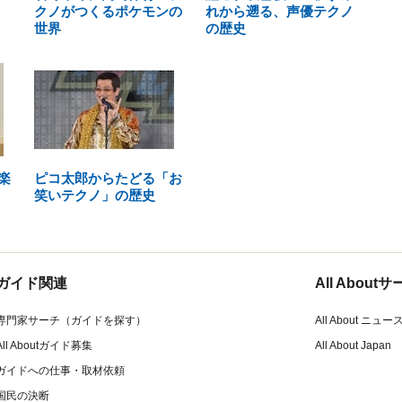
クノがつくるポケモンの
れから遡る、声優テクノ
世界
の歴史
楽
ピコ太郎からたどる「お
笑いテクノ」の歴史
ガイド関連
All Abou
専門家サーチ（ガイドを探す）
All About ニュー
All Aboutガイド募集
All About Japan
ガイドへの仕事・取材依頼
国民の決断