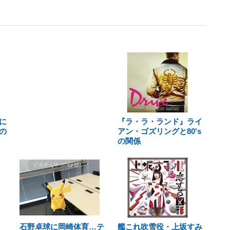
に
『ラ・ラ・ランド』ライ
の
アン・ゴズリングと80's
の関係
石野卓球に岡崎体育…テ
艦これ吹雪役・上坂すみ