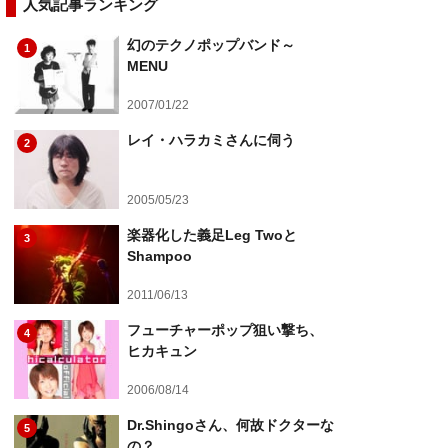
人気記事ランキング
幻のテクノポップバンド～
1
MENU
2007/01/22
レイ・ハラカミさんに伺う
2
2005/05/23
楽器化した義足Leg Twoと
3
Shampoo
2011/06/13
フューチャーポップ狙い撃ち、
4
ヒカキュン
2006/08/14
Dr.Shingoさん、何故ドクターな
5
の？