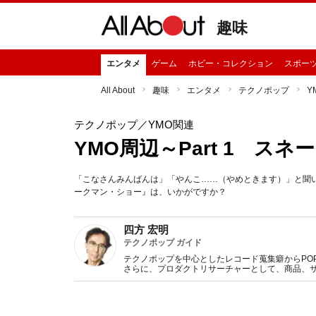
趣味
エンタメ
ゲーム
ホビー・コレクション
スポー
All About
趣味
エンタメ
テクノポップ
Y
テクノポップ
／YMO関連
YMO周辺～Part 1 ス
「こなさんみんばんは」「やんこ……（やめときます）」と聞
ークマン・ショー』は、いかがですか？
四方 宏明
テクノポップ ガイド
テクノポップを中心としたレコード蒐集癖からPOP 
さらに、プロダクトリサーチャーとして、商品、
Twitter（hiroaki4kata）も随時更新。