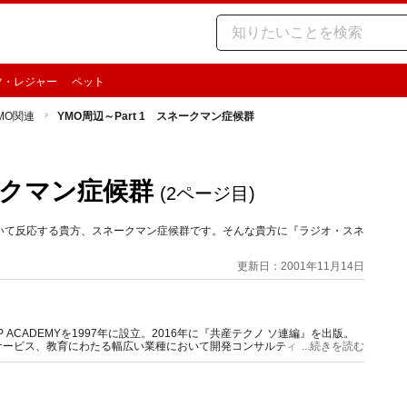
ツ・レジャー
ペット
MO関連
YMO周辺～Part 1 スネークマン症候群
ネークマン症候群
(2ページ目)
いて反応する貴方、スネークマン症候群です。そんな貴方に『ラジオ・スネ
更新日：2001年11月14日
ACADEMYを1997年に設立。2016年に『共産テクノ ソ連編』を出版。
サービス、教育にわたる幅広い業種において開発コンサルティングに従事。
...続きを読む