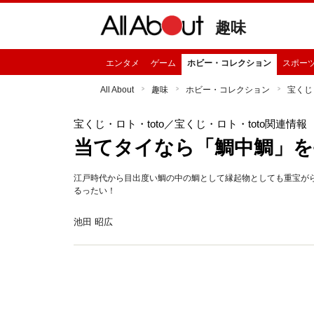
趣味
エンタメ
ゲーム
ホビー・コレクション
スポー
All About
趣味
ホビー・コレクション
宝くじ・
宝くじ・ロト・toto
／宝くじ・ロト・toto関連情報
当てタイなら「鯛中鯛」を
江戸時代から目出度い鯛の中の鯛として縁起物としても重宝が
るったい！
池田 昭広