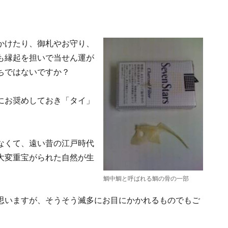
かけたり、御札やお守り、
も縁起を担いで当せん運が
ちではないですか？
にお奨めしておき「タイ」
なくて、遠い昔の江戸時代
大変重宝がられた自然が生
鯛中鯛と呼ばれる鯛の骨の一部
思いますが、そうそう滅多にお目にかかれるものでもご