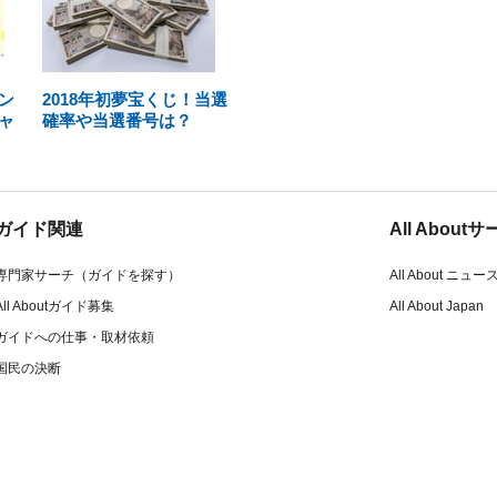
ン
2018年初夢宝くじ！当選
ャ
確率や当選番号は？
ガイド関連
All Abou
専門家サーチ（ガイドを探す）
All About ニュー
All Aboutガイド募集
All About Japan
ガイドへの仕事・取材依頼
国民の決断