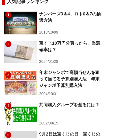
人気記事ランキング
ナンバーズ3＆4、ロト6＆7の抽
1
選方法
2013/10/09
宝くじ10万円分買ったら、当選
2
確率は？
2024/01/28
年末ジャンボで高額当せんを狙
3
って当てる予算別購入法 年末
ジャンボ予算別購入法
2004/10/31
共同購入グループを創るには？
4
2002/08/15
9月2日は宝くじの日 宝くじの
5