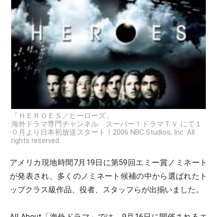
「ＨＥＲＯＥＳ／ヒーローズ」
海外ドラマ専門チャンネル スーパー！ドラマＴＶ にて１
０月より日本初放送スタート！2006 NBC Studios, Inc. All
rights reserved.
アメリカ現地時間7月19日に第59回エミー賞ノミネート
が発表され、多くのノミネート候補の中から選ばれたト
ップクラス級作品、役者、スタッフらが出揃いました。
All About「海外ドラマ」では、9月16日に開催されるエ