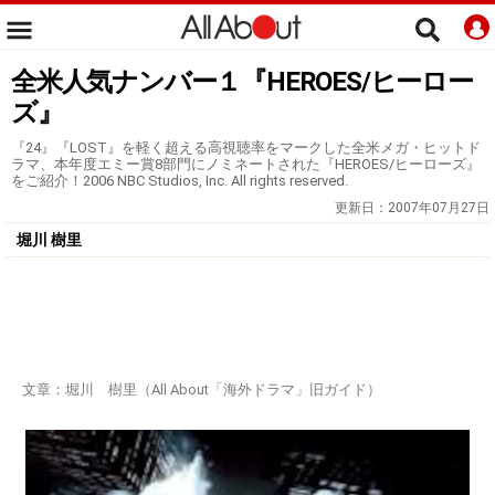
全米人気ナンバー１『HEROES/ヒーロー
ズ』
『24』『LOST』を軽く超える高視聴率をマークした全米メガ・ヒットド
ラマ、本年度エミー賞8部門にノミネートされた『HEROES/ヒーローズ』
をご紹介！2006 NBC Studios, Inc. All rights reserved.
更新日：
2007年07月27日
堀川 樹里
文章：堀川 樹里（All About「海外ドラマ」旧ガイド）