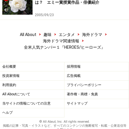
は？ エミー賞授賞作品・俳優紹介
2005/09/23
>
>
>
>
All About
趣味
エンタメ
海外ドラマ
>
海外ドラマ関連情報
全米人気ナンバー１『HEROES/ヒーローズ』
会社概要
採用情報
投資家情報
広告掲載
利用規約
プライバシーポリシー
All Aboutについて
著作権・商標・免責
当サイトの情報についての注意
サイトマップ
ヘルプ
© All About, Inc. All rights reserved.
掲載の記事・写真・イラストなど、すべてのコンテンツの無断複写・転載・公衆送信等