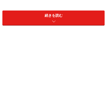
ビュー・シネマの魅力はたくさん。
続きを読む
大スクリーンなので細かい表情まで見逃すことはなく、
音も鮮やか。
様々な角度から映し出された映画ならではの立体感と迫
力。
公演自体を撮影したので、もちろんフィナーレも。
自宅でDVDを見るのとは違い、同じ空間にいる人々と、
同じ感動を味わうこともできます。
さて星組公演『太王四神記Ver.?』のDVD（宝塚大劇場に
て収録）はすでに発売されていますが、今回の映画版
『太王四神記Ver.?』は東京宝塚劇場のもの。
また今後DVDでの発売はありませんので、楽しめるのは
映画館でのみ。
「宝塚、ちょっと興味があるけれど……」なんていう方、