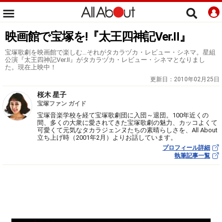
映画館で宝塚を!『太王四神記Ver.Ⅱ』
宝塚歌劇を映画館で楽しむ…それがタカラヅカ・レビュー・シネマ。星組
公演『太王四神記Ver.Ⅱ』がタカラヅカ・レビュー・シネマとなりまし
た。現在上映中！
更新日：
2010年02月25日
桜木 星子
宝塚ファン ガイド
宝塚音楽学校を経て宝塚歌劇団に入団～退団。100年近くの
間、多くの大衆に愛されてきた宝塚歌劇の魅力、カッコよくて
可愛くて元気なタカラジェンヌたちの素晴らしさを、All About
立ち上げ時（2001年2月）よりお話しています。
プロフィール詳細
執筆記事一覧