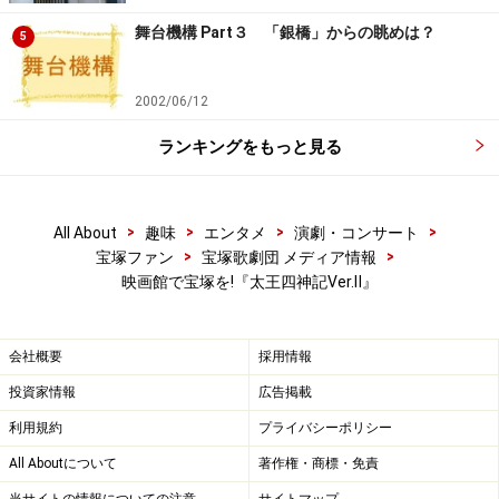
舞台機構 Part３ 「銀橋」からの眺めは？
5
2002/06/12
ランキングをもっと見る
>
>
>
>
All About
趣味
エンタメ
演劇・コンサート
>
>
宝塚ファン
宝塚歌劇団 メディア情報
映画館で宝塚を!『太王四神記Ver.Ⅱ』
会社概要
採用情報
投資家情報
広告掲載
利用規約
プライバシーポリシー
All Aboutについて
著作権・商標・免責