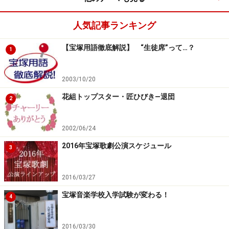
人気記事ランキング
【宝塚用語徹底解説】 “生徒席”って…？
1
2003/10/20
花組トップスター・匠ひびき―退団
2
2002/06/24
2016年宝塚歌劇公演スケジュール
3
2016/03/27
宝塚音楽学校入学試験が変わる！
4
2016/03/30