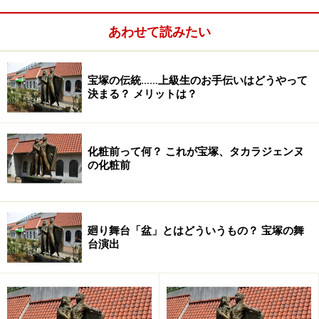
タカラヅカ・レビュー・シネマからご覧になっては如何
あわせて読みたい
ですか？
また、宝塚の魅力を教えてあげたいお友達も、映画館な
ら気軽に誘いやすいかも？
宝塚の伝統……上級生のお手伝いはどうやって
生の舞台とも、DVDとも美味しさが違うタカラヅカ・レ
決まる？ メリットは？
ビュー・シネマ映画版『太王四神記Ver.?』。
ぜひ、映画館でお楽しみ下さい。
料金 当日2.500円
化粧前って何？ これが宝塚、タカラジェンヌ
の化粧前
2月27日（金）～3月5日（金）の映画館と上映スケジュ
ールは
次ページ
で。
※記事内容は執筆時点のものです。最新の内容をご確認くださ
廻り舞台「盆」とはどういうもの？ 宝塚の舞
い。
台演出
次のページへ
1
/
2