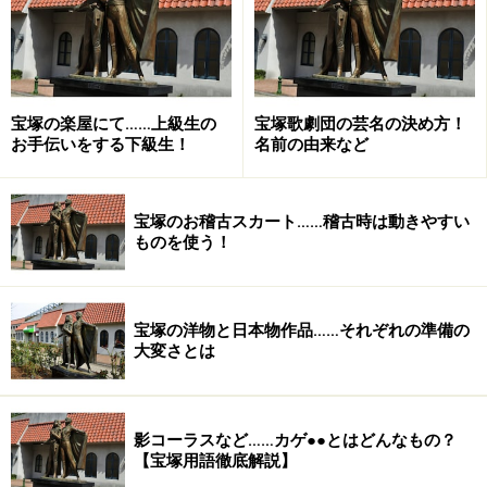
宝塚の楽屋にて……上級生の
宝塚歌劇団の芸名の決め方！
お手伝いをする下級生！
名前の由来など
宝塚のお稽古スカート……稽古時は動きやすい
ものを使う！
宝塚の洋物と日本物作品……それぞれの準備の
大変さとは
影コーラスなど……カゲ●●とはどんなもの？
【宝塚用語徹底解説】