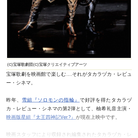
(C)宝塚歌劇団(C)宝塚クリエイティブアーツ
宝塚歌劇を映画館で楽しむ……それがタカラヅカ・レビュ
ー・シネマ。
昨年、
雪組『ソロモンの指輪』
で好評を得たタカラヅ
カ・レビュー・シネマの第2弾として、柚希礼音主演・
映画版星組『太王四神記Ver.?』
が現在上映中です。
映画スタッフにより収録され編集されたタカラヅカ・レ