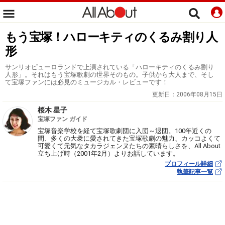
もう宝塚！ハローキティのくるみ割り人
形
サンリオピューロランドで上演されている「ハローキティのくるみ割り
人形」。それはもう宝塚歌劇の世界そのもの。子供から大人まで、そし
て宝塚ファンには必見のミュージカル・レビューです！
更新日：
2006年08月15日
桜木 星子
宝塚ファン ガイド
宝塚音楽学校を経て宝塚歌劇団に入団～退団。100年近くの
間、多くの大衆に愛されてきた宝塚歌劇の魅力、カッコよくて
可愛くて元気なタカラジェンヌたちの素晴らしさを、All About
立ち上げ時（2001年2月）よりお話しています。
プロフィール詳細
執筆記事一覧