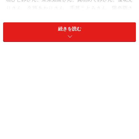
りさん、久路あかりさん、千草ことみさん、陽色萌さ
ん。
5名の男性キャストは、「レ・ミザラブル」初演でマリ
続きを読む
ウスを演じた安崎求さんらミュージカル俳優さんらが。
そして……夢の世界でのヒーロー・くるみ割り人形は、現
在ミュージカルで活躍中の元専科の男役スター・樹里咲
穂さん。
可愛く華やかで、小さな子供も楽しめるストーリーであ
りながら、細部にまでこだわったエンターティメント。
35分の夢の世界。
子供にはぜひ見せてあげたいミュージカルです。
上演場所 サンリオピューロランド 「メルヘンシアタ
ー」
料金 パスポート もしくはJOY10 (1,000円)
＊上演時間や回数は日によって異なります。
サンリオピ