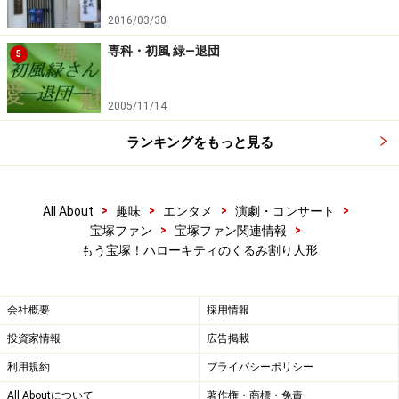
2016/03/30
専科・初風 緑―退団
5
2005/11/14
ランキングをもっと見る
>
>
>
>
All About
趣味
エンタメ
演劇・コンサート
>
>
宝塚ファン
宝塚ファン関連情報
もう宝塚！ハローキティのくるみ割り人形
会社概要
採用情報
投資家情報
広告掲載
利用規約
プライバシーポリシー
All Aboutについて
著作権・商標・免責