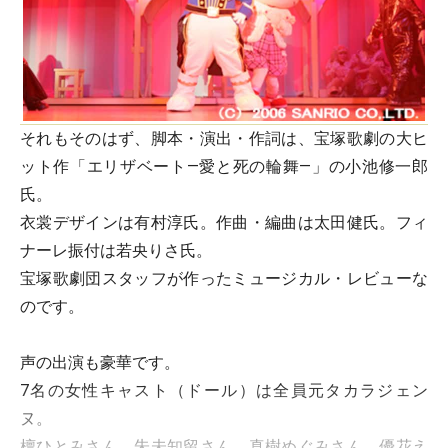
それもそのはず、脚本・演出・作詞は、宝塚歌劇の大ヒ
ット作「エリザベート―愛と死の輪舞―」の小池修一郎
氏。
衣裳デザインは有村淳氏。作曲・編曲は太田健氏。フィ
ナーレ振付は若央りさ氏。
宝塚歌劇団スタッフが作ったミュージカル・レビューな
のです。
声の出演も豪華です。
7名の女性キャスト（ドール）は全員元タカラジェン
ヌ。
檀ひとみさん、朱未知留さん、真樹めぐみさん、優花え