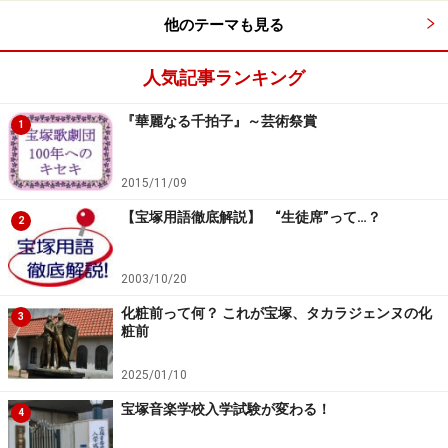
他のテーマも見る
人気記事ランキング
『華麗なる千拍子』～芸術祭賞
1
2015/11/09
【宝塚用語徹底解説】 “生徒席”って…？
2
2003/10/20
化粧前って何？ これが宝塚、タカラジェンヌの化
3
粧前
2025/01/10
宝塚音楽学校入学試験が変わる！
4