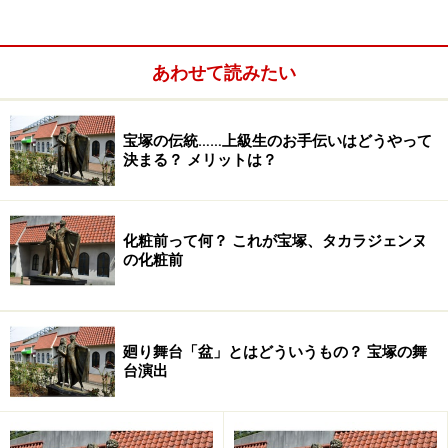
ューロランド
のサイトでご確認下さいませ。
あわせて読みたい
さて次ページでは、――宝塚ファンの方々にとってのオイ
シイ部分をご紹介しましょう。
宝塚の伝統……上級生のお手伝いはどうやって
※記事内容は執筆時点のものです。最新の内容をご確認くださ
決まる？ メリットは？
い。
化粧前って何？ これが宝塚、タカラジェンヌ
次のページへ
1
/
3
の化粧前
廻り舞台「盆」とはどういうもの？ 宝塚の舞
台演出