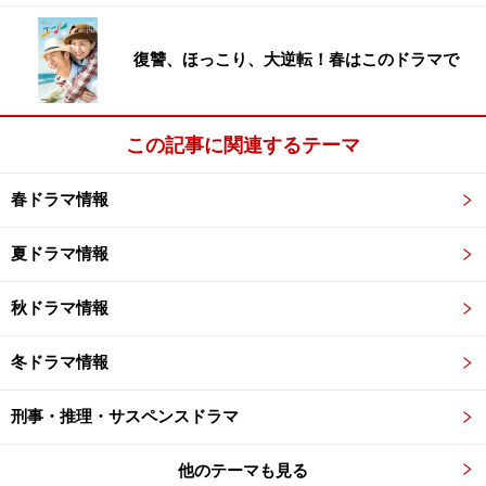
制作担当は、監督は石井康晴Ｄとこれもドラマ版と同
じ。
復讐、ほっこり、大逆転！春はこのドラマで
来年１月から二ヶ月撮影し海外ロケも予定。
この記事に関連するテーマ
【関連リンク】
・
gooニュース：「花より男子」映画化！つくしが道明
春ドラマ情報
寺がスクリーンで大暴れ
夏ドラマ情報
こづかい三万円の男に幸せはくるのか？
秋ドラマ情報
10月からのフジ系火曜22時の関西テレビ制作枠は上川隆
冬ドラマ情報
也主演の『スワンの馬鹿～こづかい３万円の恋
（仮）』。
刑事・推理・サスペンスドラマ
他のテーマも見る
『大地の子』でドラマ主演デビューを果たし、NHKでの