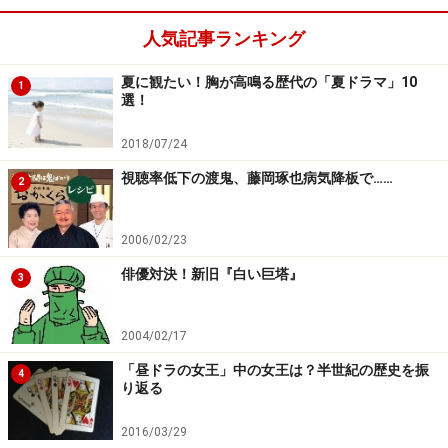
主役は多い上川隆也だけど民放の連ドラ主演は初めて。
人気記事ランキング
諏訪野大輔（上川）は年上の同僚・真澄（田中美佐子）
夏に観たい！胸が高鳴る歴代の「夏ドラマ」10
1
と結婚。妻は有能な営業部員だったこともあり尻にしか
選！
れて頭が上がらず、娘のお受験のため、娘のお受験のた
2018/07/24
め、月のこづかいを五万から三万円にカットされるなど
視聴率低下の渡鬼、藤岡琢也病気降板で……
わびしい生活。そのことをかくして仕事に打ち込む中年
2
男の姿を描くコメディ。
2006/02/23
他の出演にIT関連会社の川瀬取締役に成宮寛貴、カフェ
俳優対決！新旧『白い巨塔』
3
の店長代理でわびしい仲間の加茂に劇団ひとり。他にミ
スキャンパスだった学生時代の元恋人や社長秘書が登場
2004/02/17
し淡い恋も描かれるとのこと。
「昼ドラの女王」中の女王は？半世紀の歴史を振
4
り返る
制作担当の吉條英希Ｐは起用理由について「内に秘めた
2016/03/29
熱いものが『水面下でもがきながら頑張っている４０歳