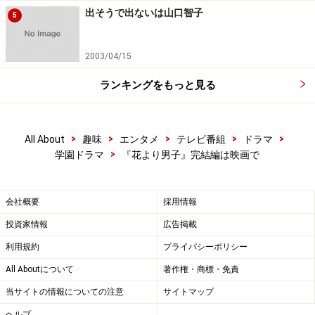
の男・スワン』にぴったり」と説明。
出そうで出ないは山口智子
5
『スワンの馬鹿』という仮題の元ネタはトルストイの
2003/04/15
『イワンのばか』でしょうね。まじめに働くことしかし
ランキングをもっと見る
らないイワンが迫害されつつも最後は悪魔に勝つという
物語で、『スワンの馬鹿』もマジメに働く男に最後は幸
福が訪れるのでしょうか。
>
>
>
>
>
All About
趣味
エンタメ
テレビ番組
ドラマ
>
学園ドラマ
『花より男子』完結編は映画で
【関連リンク】
・
gooニュース：演技派・上川隆也、民放連ドラ初主
会社概要
採用情報
演！フジ系「スワンの馬鹿」
投資家情報
広告掲載
利用規約
プライバシーポリシー
木曜劇場は定番・医療ものパート２
All Aboutについて
著作権・商標・免責
当サイトの情報についての注意
サイトマップ
ヘルプ