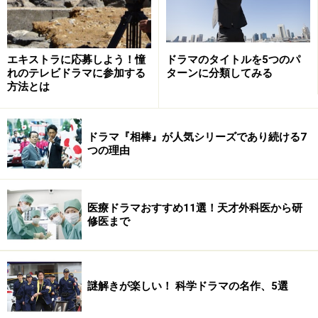
主役・つくしの井上真央にF4の松本潤、小栗旬、松田翔
エキストラに応募しよう！憧
ドラマのタイトルを5つのパ
太、阿部力の主要キャストはもちろん同じ。これに映画
れのテレビドラマに参加する
ターンに分類してみる
ならではの大型ゲストが加わる。
方法とは
テレビドラマ版ですでに原作コミックの最後までストー
ドラマ『相棒』が人気シリーズであり続ける7
リーがいってしまったため、原作者の神尾葉子、ドラマ
つの理由
に続いて映画も脚本を担当するサタケミキオ、制作担当
の瀬戸口克陽Ｐの三人を中心にオリジナルを構想中。
つくしの卒業式から１年、５人が事件に巻き込まれる、
医療ドラマおすすめ11選！天才外科医から研
これまでのラブコメにサスペンス要素が加わる。つくし
修医まで
と道明寺の関係ももう一波乱が。視聴者からの「見たい
シーン」リクエストでドラマでは描ききれなかったエピ
ソードも盛り込まれる。
謎解きが楽しい！ 科学ドラマの名作、5選