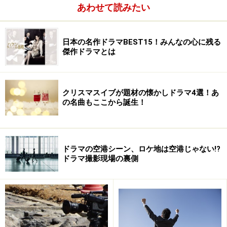
あわせて読みたい
花より男子（ＤＶＤ)
日本の名作ドラマBEST15！みんなの心に残る
一昨年のパート１に続いて今年放送されたパート２も大
傑作ドラマとは
ヒットした『花より男子』の完結編が『花より男子 ファ
イナル』として08年夏、東宝系公開の映画で登場。
クリスマスイブが題材の懐かしドラマ4選！あ
の名曲もここから誕生！
ドラマの空港シーン、ロケ地は空港じゃない!?
ドラマ撮影現場の裏側