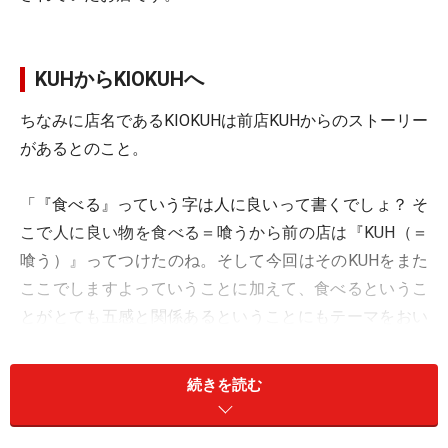
KUHからKIOKUHへ
ちなみに店名であるKIOKUHは前店KUHからのストーリー
があるとのこと。
「『食べる』っていう字は人に良いって書くでしょ？ そ
こで人に良い物を食べる＝喰うから前の店は『KUH（＝
喰う）』ってつけたのね。そして今回はそのKUHをまた
ここでしますよっていうことに加えて、食べるというこ
とがとても五感と関係あるということにもテーマをおい
て、五感を満足させるものは何かと考えると記憶になる
のでKIOKUH（＝記憶）と名づけました」と伊藤さん。
続きを読む
今回はその伊藤さんに自然食や食育に対する考えを伺っ
て来ました。