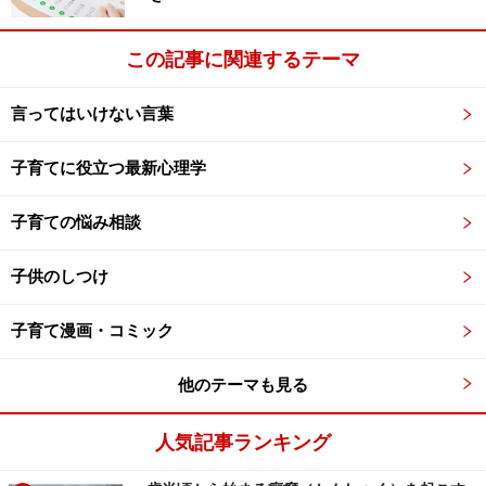
「素敵だとか、流行だけでいいと決めたり、飛びつくの
この記事に関連するテーマ
ではなく、昔からある『食養訓（ショクヨウクン）』に
耳を傾けて！」
言ってはいけない言葉
伊藤さんはそんなふうにもおっしゃっていました。この
子育てに役立つ最新心理学
日本人の食養訓に基づいて提案されているのが伊藤さん
のお料理。今まで数多くのリピーターに愛されてきてい
子育ての悩み相談
るところにも、伊藤さんのおっしゃる食養訓が私たち日
本人に合っていることが証明されているのではないでし
子供のしつけ
ょうか？
子育て漫画・コミック
>>食養生の春夏秋冬とは？>>
他のテーマも見る
※記事内容は執筆時点のものです。最新の内容をご確認くださ
い。
人気記事ランキング
※乳幼児の発育には個人差があります。記事内容は全ての乳幼児
への有効性を保証するものではありません。気になる徴候が見ら