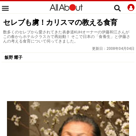
セレブも虜！カリスマの教える食育
数多くのセレブから愛されてきた表参道KUHオーナーの伊藤和江さんが
この春からホテルクラスカで再始動！ そこで日本の「食養生」と伊藤さ
んの考える食育について伺ってきました。
更新日：
2008年04月04日
飯野 耀子