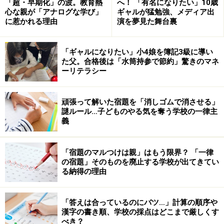
「超・早期化」の波。教育熱
へ！ 「有名になりたい」10歳
心な親が「アナログな学び」
ギャルが猛勉強、メディア出
に惹かれる理由
演を夢見た舞台裏
「ギャルになりたい」小4娘を簿記3級に導い
た父。合格後は「水筒持参で節約」驚きのマネ
ーリテラシー
これは最近、コレステロールについて今までなされてき
頑張って解いた宿題を「消しゴムで消させる」
た健康指南がアメリカ人の体質（DNA情報や民族的特長
謎ルール…子どものやる気を奪う学校の一律主
義
など）にとっては有効であっても、日本人の体質には必
ずしも有効ではないという発表があったことなどにも通
「宿題のマルつけは親」はもう限界？ 「一律
じるお話です。
の宿題」そのものを廃止する学校が出てきてい
る納得の理由
興味を持つという入口においては、いろんな入り方があ
ることはとてもいいことです。そこから先、皆さんの生
「答えは合っているのにバツ…」計算の順序や
活に取り入れていく際には
漢字の書き順、学校の採点はどこまで厳しくす
べき？