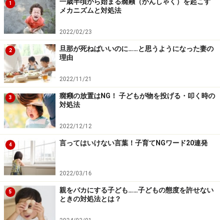
れる場合は、自己判断せず、必ず医療機関に相談してください。
一歳半頃から始まる癇癪（かんしゃく）を起こす
1
メカニズムと対処法
2022/02/23
次のページへ
1
/
3
旦那が死ねばいいのに……と思うようになった妻の
2
理由
2022/11/21
癇癪の放置はNG！ 子どもが物を投げる・叩く時の
3
対処法
2022/12/12
言ってはいけない言葉！子育てNGワード20連発
4
2022/03/16
親をバカにする子ども……子どもの態度を許せない
5
ときの対処法とは？