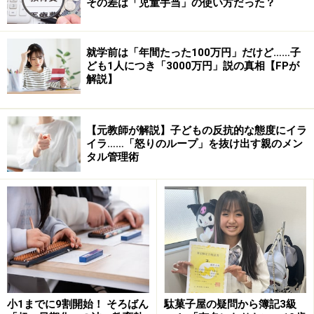
その差は「児童手当」の使い方だった？
まず最初に伊藤さんの口から出てきた言葉はこれでし
た。
就学前は「年間たった100万円」だけど……子
ども1人につき「3000万円」説の真相【FPが
「最近の人達はカタカナ（で表記される食ブームなど）
解説】
にばかり目がいって、日本人が本来持っていたものが軽
視される傾向が強いように思います。でも、カタカナで
【元教師が解説】子どもの反抗的な態度にイラ
話題になるすごく前から、日本人は日本人に合った食生
イラ……「怒りのループ」を抜け出す親のメン
活の知恵を受け継いできているのよ。それを『食養生
タル管理術
（ショクヨウジョウ）』っていうのね。そしてそれに従
った生活が日本人には一番合っていると思うのよ。」
小1までに9割開始！ そろばん
駄菓子屋の疑問から簿記3級