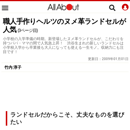
職人手作りヘルツのヌメ革ランドセルが
人気
(3ページ目)
小学校の入学準備の時期。新登場したヌメ革ランドセルが、こだわりを
持つパパ・ママの間で人気急上昇！ 渋谷生まれの新しいランドセルは
小学校入学から卒業後も大人になっても使える一生モノ。収納力にも注
目です！
更新日：
2009年01月01日
竹内 淳子
ランドセルだからこそ、丈夫なものを選び
たい