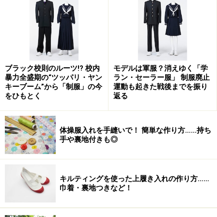
ブラック校則のルーツ!? 校内
モデルは軍服？消えゆく「学
暴力全盛期の“ツッパリ・ヤン
ラン・セーラー服」 制服廃止
キーブーム”から「制服」の今
運動も起きた戦後までを振り
をひもとく
返る
体操服入れを手縫いで！ 簡単な作り方……持ち
手や裏地付きも◎
キルティングを使った上履き入れの作り方……
巾着・裏地つきなど！