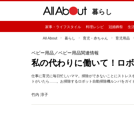
暮らし
家事・ライフスタイル
料理レシピ
冠婚葬祭
生
All About
暮らし
育児・赤ちゃん
育児用品
ベビー用品
／ベビー用品関連情報
私の代わりに働いて！ロ
仕事に育児に毎日忙しいママ。掃除ができないことにストレス
トがいたら……。お掃除するロボット自動掃除機ルンバをガイ
竹内 淳子