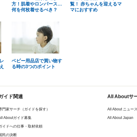
方！肌着やロンパース…
覧！ 赤ちゃんを迎えるマ
何を何枚着せるべき？
マにおすすめ
レ
ベビー用品店で買い物す
え
る時の3つのポイント
ガイド関連
All Abou
専門家サーチ（ガイドを探す）
All About ニュー
All Aboutガイド募集
All About Japan
ガイドへの仕事・取材依頼
国民の決断