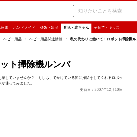
活家電
ハンドメイド
妊娠・出産
育児・赤ちゃん
子育て・キッズ
ベビー用品
ベビー用品関連情報
私の代わりに働いて！ロボット掃除機ル
ボット掃除機ルンバ
を感じていませんか？ もしも、でかけている間に掃除をしてくれるロボッ
ドが使ってみました。
更新日：2007年12月10日