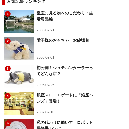
人気記事ランキング
皇室に見る物へのこだわり：生
1
活用品編
2006/02/21
愛子様のおもちゃ・お砂場着
2
2006/03/01
初公開！シュテルンターラーっ
3
てどんな店？
2006/04/25
銀座マロニエゲートに「銀座ハ
4
ンズ」登場！
2007/09/18
私の代わりに働いて！ロボット
5
掃除機ルンバ