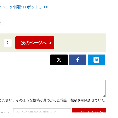
ット。お掃除ロボット。>>
い。
次のページへ
6