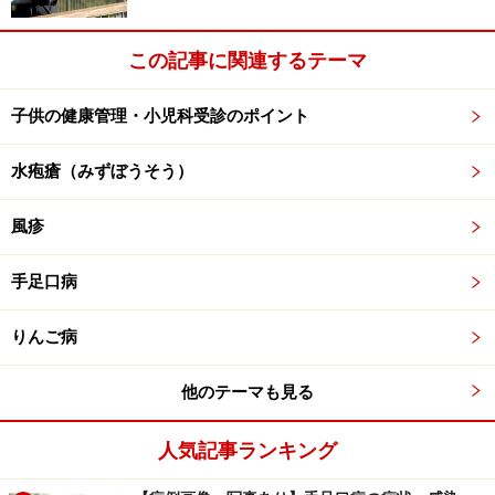
何回も何回も接触していてもどうもなかった人が、ある
この記事に関連するテーマ
日突然症状が出る、ということもあります。接触する回
数が多くなればなるほど、身体が学習する回数も上が
子供の健康管理・小児科受診のポイント
り、アレルギーを発症する確率が上がるからです。
水疱瘡（みずぼうそう）
>>次ページで調査データを紹介します>>
風疹
※記事内容は執筆時点のものです。最新の内容をご確認くださ
い。
手足口病
※当サイトにおける医師・医療従事者等による情報の提供は、診
断・治療行為ではありません。診断・治療を必要とする方は、適
切な医療機関での受診をおすすめいたします。記事内容は執筆者
りんご病
個人の見解によるものであり、全ての方への有効性を保証するも
のではありません。当サイトで提供する情報に基づいて被ったい
他のテーマも見る
かなる損害についても、当社、各ガイド、その他当社と契約した
情報提供者は一切の責任を負いかねます。
免責事項
人気記事ランキング