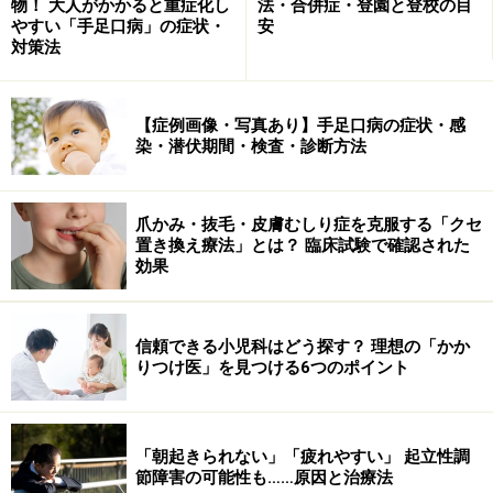
あるといいます。
物！ 大人がかかると重症化し
法・合併症・登園と登校の目
やすい「手足口病」の症状・
安
対策法
アレルギーの起こり方
【症例画像・写真あり】手足口病の症状・感
アトピー素因がある人が、全員必ずアレルギーを起こす
染・潜伏期間・検査・診断方法
わけではありません。何度も繰り返しアレルゲンに接触
することによって、免疫系が「これは敵に違いない」と
爪かみ・抜毛・皮膚むしり症を克服する「クセ
誤って学習してしまい（この過程を「感作」といいま
置き換え療法」とは？ 臨床試験で確認された
効果
す）、接触したときに症状が出るようになってしまうの
がアレルギーです。
信頼できる小児科はどう探す？ 理想の「かか
この場合、「接触」とは、粘膜面などへの接触のことを
りつけ医」を見つける6つのポイント
指します。つまり、アレルゲンを「吸い込む（鼻・の
ど・気管支の粘膜への接触）」、「食べる（胃腸の粘膜
への接触）」、「触る（皮膚への接触）」ことでアレル
「朝起きられない」「疲れやすい」 起立性調
節障害の可能性も……原因と治療法
ゲンが体内に入る状態を言います。