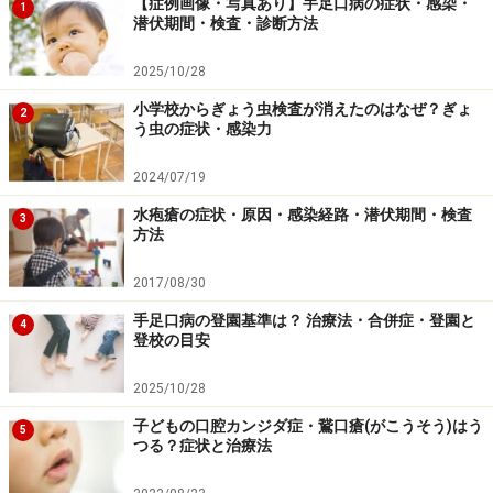
【症例画像・写真あり】手足口病の症状・感染・
1
次のページへ
1
/
2
潜伏期間・検査・診断方法
2025/10/28
小学校からぎょう虫検査が消えたのはなぜ？ぎょ
2
う虫の症状・感染力
2024/07/19
水疱瘡の症状・原因・感染経路・潜伏期間・検査
3
方法
2017/08/30
手足口病の登園基準は？ 治療法・合併症・登園と
4
登校の目安
2025/10/28
子どもの口腔カンジダ症・鵞口瘡(がこうそう)はう
5
つる？症状と治療法