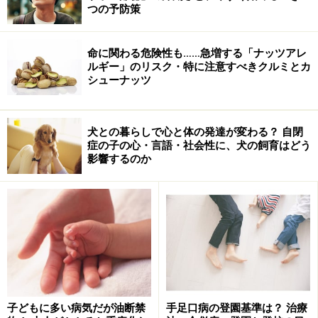
るのです。
つの予防策
命に関わる危険性も……急増する「ナッツアレ
ルギー」のリスク・特に注意すべきクルミとカ
シューナッツ
犬との暮らしで心と体の発達が変わる？ 自閉
症の子の心・言語・社会性に、犬の飼育はどう
影響するのか
ところが、本来外敵でも何でもないアレルゲンが体の中
に入ったときに免疫系が「これは外敵？」と勘違いして
諸症状が起こるのがアレルギー反応です。この反応が起
こりやすい人をアレルギー体質、またはアトピー素因が
子どもに多い病気だが油断禁
手足口病の登園基準は？ 治療