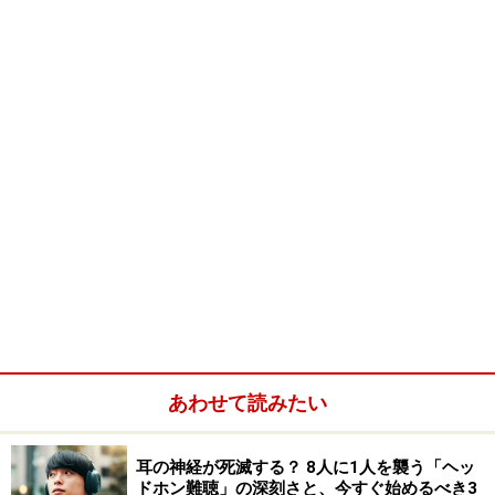
人間の体には免疫系という防衛機構が備わっています。
これは細菌やウイルスといった外敵が体内に入り込んだ
ときに、体を守るために働くのです。免疫系が細菌やウ
イルスといった微生物と闘うときには、身体にいろいろ
な症状を起こすことで微生物を排除しようとします。
例えば風邪の時の症状を考えてください。熱が出て、
咳・痰が出て、鼻水が出て、時には下痢をする。発熱す
あわせて読みたい
ることで熱に弱い微生物を弱らせます。咳や痰・鼻水は
気管支や鼻の粘膜にいる微生物を外へ出す反応です。下
痢も腸の粘膜にいる微生物を排除するために起こってい
耳の神経が死滅する？ 8人に1人を襲う「ヘッ
ドホン難聴」の深刻さと、今すぐ始めるべき3