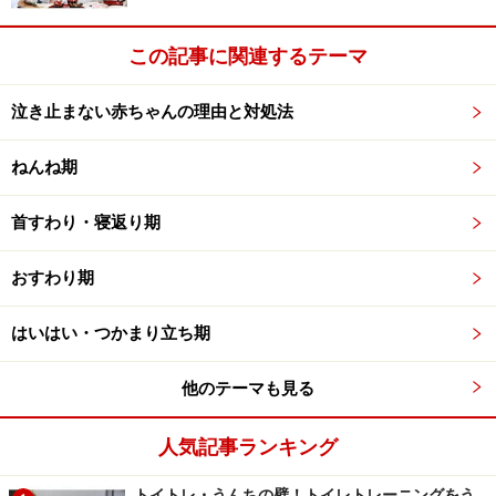
↓
先生からの問診・診察
この記事に関連するテーマ
↓
接種
泣き止まない赤ちゃんの理由と対処法
↓
終了後、30分は静かに様子を見る。
ねんね期
↓
帰路に着く。激しい運動やお出かけは控えましょう
首すわり・寝返り期
おすわり期
病院（もしくは指定の場所）に着いてから接種～平静の
30分を含めて、混雑具合にもよりますが１時間前後をみ
はいはい・つかまり立ち期
ておくと安心です。
他のテーマも見る
>>次ページは予防接種の種類>>
人気記事ランキング
※記事内容は執筆時点のものです。最新の内容をご確認くださ
い。
※乳幼児の発育には個人差があります。記事内容は全ての乳幼児
トイトレ・うんちの壁！トイレトレーニングをう