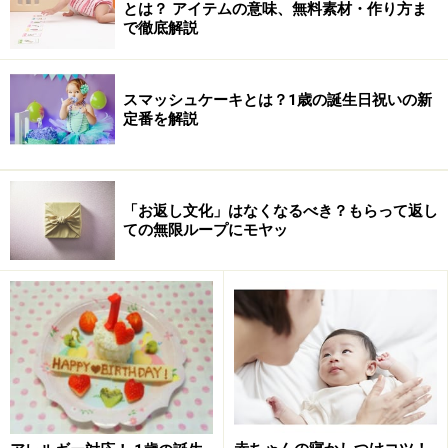
とは？ アイテムの意味、無料素材・作り方ま
で徹底解説
スマッシュケーキとは？1歳の誕生日祝いの新
定番を解説
かつては区役所など、地域で指定された日時・場所で一
「お返し文化」はなくなるべき？もらって返し
斉に受ける形「集団接種」を行っていましたが、最近は
ての無限ループにモヤッ
赤ちゃん一人ひとりの体のことを良く知っている身近な
病院でなるべく気軽に個別に行う形「個別接種」へと移
行してきています。ただ、ポリオやBCGは保管すること
が難しいので集団接種、という地域も多いようです。
予定の組み方は、接種したらその日程を書き込めるよう
になっている母子手帳や、予防接種スケジュールページ