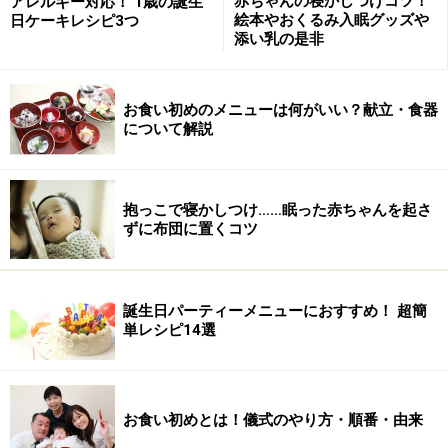
赤ちゃんの寝かしつけコツ！
アレルギー対応！ 1歳の誕生
が掲載されているものを利用しましょう。母子手帳によ
絵本やおくるみ入眠グッズや
日ケーキレシピ3つ
り仕様が違うので、一概にすべてが使いやすいとは言え
添い乳の是非
ませんが、一番身近なものを利用するというのが忘れず
確実です。受けるときの手順は以下のような流れになり
お食い初めのメニューは何がいい？献立・食器
ます。
について解説
■
接種手順
母子健康手帳のスケジュール欄に予定を組む
抱っこで寝かしつけ……眠った赤ちゃんを起さ
↓
ずに布団に置くコツ
予約（行っている時間と場所をよく確認）
↓
当日の体調・体温を計る
誕生日パーティーメニューにおすすめ！ 超簡
単レシピ14選
↓
問診表を書く
↓
お食い初めとは！儀式のやり方・順番・由来
受付をし、当日の体調等を伝える