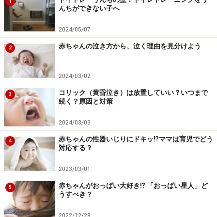
1
への有効性を保証するものではありません。気になる徴候が見ら
んちができない子へ
れる場合は、自己判断せず、必ず医療機関に相談してください。
2024/05/07
赤ちゃんの泣き方から、泣く理由を見分けよう
2
次のページへ
1
/
2
2024/03/02
コリック（黄昏泣き）は放置していい？いつまで
3
続く？原因と対策
2024/03/03
赤ちゃんの性器いじりにドキッ⁉︎ママは育児でどう
4
対応する？
2023/03/01
赤ちゃんがおっぱい大好き⁉︎ 「おっぱい星人」ど
5
うすべき？
2022/12/28