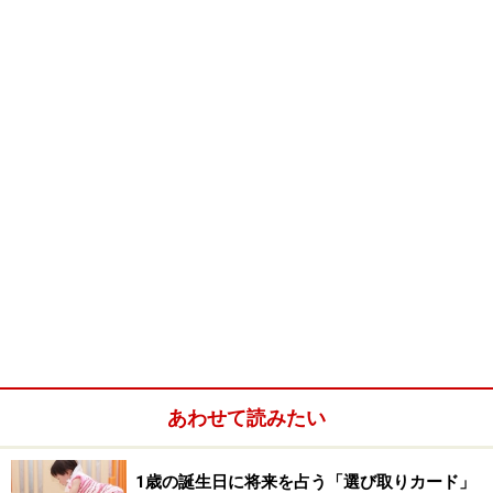
そうはいっても、かわいいわが子を守る大事なもの。見
て見ぬ振りをするわけにもいきません。今回は混乱しが
ちなポイントを一つ一つ整理しながら、予防接種への心
的障壁を下げていきましょう。
予防接種が必要な理由と接種スケジュール
生まれたばかりの赤ちゃんは、母乳などを通し病から身
を守る免疫をもらっていますが、生後3～8ヶ月の間、
徐々になくなってきます。そこで、赤ちゃんに免疫をつ
けて病気から身を守る大切なものが予防接種なのです。
あわせて読みたい
1歳の誕生日に将来を占う「選び取りカード」