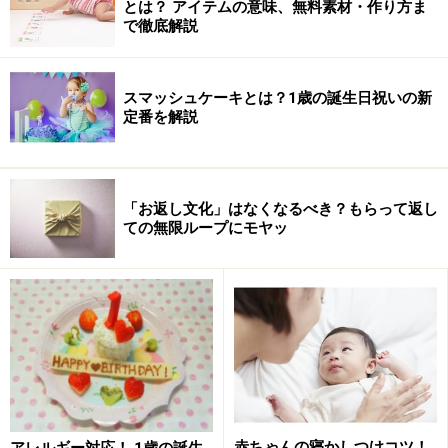
とは？ アイテムの意味、無料素材・作り方ま
で徹底解説
スマッシュケーキとは？1歳の誕生日祝いの新
定番を解説
首が、しっかりとすわってくるようになります。これ
「お返し文化」はなくなるべき？もらって返し
は、発達の目安として、大切なところです。首のすわり
ての無限ループにモヤッ
が、何ヶ月も遅い場合は、一度、病院へ相談してみまし
ょう。何か原因がある場合もあります。
首のすわりに伴い、抱っこ安定してきます。首がしっか
りしてきますので、立て抱っこも可能になります。
赤ちゃんの寝かしつけコツ！
アレルギー対応！ 1歳の誕生