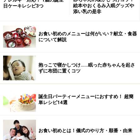
うつぶせにもチャレンジ！
絵本やおくるみ入眠グッズや
日ケーキレシピ3つ
添い乳の是非
起きていてご機嫌なときには、うつぶせにもチャレンジ
してみましょう。両手で、自力で支えようとします。時
お食い初めのメニューは何がいい？献立・食器
について解説
間的には、まだ長時間は出来ませんが、ママも一緒にう
つぶせになって、お話してみるのも楽しいですね！うつ
ぶせは、体の筋肉を使うため、赤ちゃんも、体を強くす
抱っこで寝かしつけ……眠った赤ちゃんを起さ
ることができるのです。
ずに布団に置くコツ
お話上手になります
誕生日パーティーメニューにおすすめ！ 超簡
単レシピ14選
「ア～ア～」「ウ～」など、声をたくさん出すようにな
ります。専門用語で『喃語（なんご）』と呼ばれていま
お食い初めとは！儀式のやり方・順番・由来
す。話しかけると、まるでお話しているように、声をた