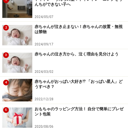
運動機能が発達して、手や足の動きが活発になります。
1
んちができない子へ
握力もついてきて、おもちゃを持たせると、短時間であ
れば、持つことも可能になってきます。そして、口に入
2024/05/07
れようとするでしょう。
赤ちゃんが泣き止まない！赤ちゃんの放置・無視
2
は禁物
赤ちゃんは、口で物の硬さや形を確認します。「汚いか
2024/09/17
ら！」と、やめさせないようにしましょう。赤ちゃんに
赤ちゃんの泣き方から、泣く理由を見分けよう
3
とっては、立派な発達のひとつなのです。誤飲の危険が
ないように、赤ちゃんの周りに小さくて、口にすっぽり
入りそうな物を置くことは、やめてください。
2024/03/02
赤ちゃんがおっぱい大好き⁉︎ 「おっぱい星人」ど
4
うすべき？
パパ、ママがわかるように！
2022/12/28
おもちゃのラッピング方法！ 自分で簡単にプレゼ
5
ント包装
視力が発達してくるので、身近な人の顔を、少しずつ知
るようになります。そのため、パパやママが顔をのぞか
2020/08/06