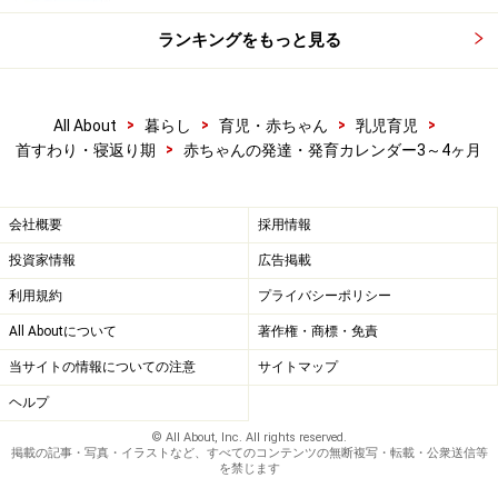
せると、うれしそうに喜ぶようになってきます。
ランキングをもっと見る
また、同じように聴力も発達してきますので、ママの声
に反応したり、ママの話しかけで泣き止んだりするよう
>
>
>
>
All About
暮らし
育児・赤ちゃん
乳児育児
になります。また、音や声のするほうに、頭を動かそう
>
首すわり・寝返り期
赤ちゃんの発達・発育カレンダー3～4ヶ月
とするようにもなります。もし、まったく何も反応を示
さない場合、問題があることもあります。病院で相談し
会社概要
採用情報
てみましょう。
投資家情報
広告掲載
利用規約
プライバシーポリシー
All Aboutについて
著作権・商標・免責
当サイトの情報についての注意
サイトマップ
ヘルプ
© All About, Inc. All rights reserved.
掲載の記事・写真・イラストなど、すべてのコンテンツの無断複写・転載・公衆送信等
を禁じます