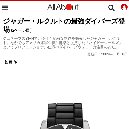
ジャガー・ルクルトの最強ダイバーズ登
場
(2ページ目)
ジュネーブのSIHHで、今年も多彩な新作を発表したジャガー・ルクル
ト。なかでもアメリカ海軍の特殊部隊と提携した「ネイビーシールズ」
というプロフェッショナル仕様のダイバーズウォッチは注目の的だ。
更新日：
2009年03月18日
菅原 茂