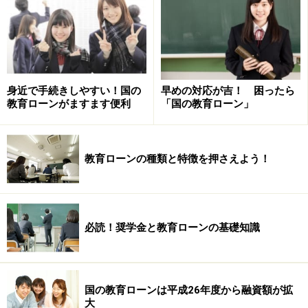
本記事の内容は一般的な情報提供を目的としており、特定の金融
商品や投資行動を推奨するものではありません。
投資や資産運用に関する最終的なご判断はご自身の責任において
行ってください。
掲載情報の正確性・完全性については十分に配慮しております
が、その内容を保証するものではなく、これに基づく損失・損害
などについて当社は一切の責任を負いません。
最新の情報や詳細については、必ず各金融機関やサービス提供者
身近で手続きしやすい！国の
早めの対応が吉！ 困ったら
の公式情報をご確認ください。
教育ローンがますます便利
「国の教育ローン」
次のページへ
1
/
3
教育ローンの種類と特徴を押さえよう！
必読！奨学金と教育ローンの基礎知識
国の教育ローンは平成26年度から融資額が拡
大