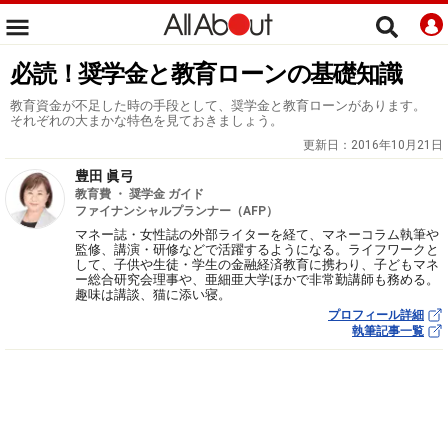
必読！奨学金と教育ローンの基礎知識
教育資金が不足した時の手段として、奨学金と教育ローンがあります。
それぞれの大まかな特色を見ておきましょう。
更新日：
2016年10月21日
豊田 眞弓
教育費 ・ 奨学金 ガイド
ファイナンシャルプランナー（AFP）
マネー誌・女性誌の外部ライターを経て、マネーコラム執筆や
監修、講演・研修などで活躍するようになる。ライフワークと
して、子供や生徒・学生の金融経済教育に携わり、子どもマネ
ー総合研究会理事や、亜細亜大学ほかで非常勤講師も務める。
趣味は講談、猫に添い寝。
プロフィール詳細
執筆記事一覧