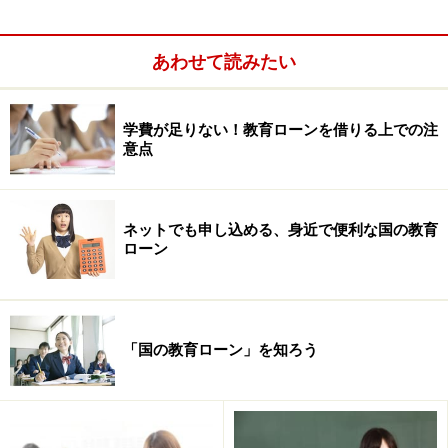
も必要）であれば、手続きをして返済が猶予されます。
「第一種」で採用された学生の一部に適用されるため、
あわせて読みたい
第一種の申し込みだけで、そのほかの手続きはいりませ
ん。
学費が足りない！教育ローンを借りる上での注
大学入学後に申し込む場合、初回の受け取りは6月頃に
意点
なります。入学前に予約をしておく「
予約奨学金
」な
ら、募集は高校3年の4月頃で、奨学金の受け取り開始は
ネットでも申し込める、身近で便利な国の教育
大学進学後の5月頃です。
ローン
【参照】
「所得連動返還型無利子奨学金」ってどんなもの？
「国の教育ローン」を知ろう
＞＞次ページは、その他の奨学金について＞＞
※記事内容は執筆時点のものです。最新の内容をご確認くださ
い。