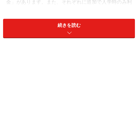
金」があります。また、それぞれに追加で入学時のみ利
用できる有利子の「入学時特別増額貸与奨学金」もあり
ます。いずれも所得基準があり、その条件をクリアして
続きを読む
いなければ申込むことはできません。
無利子の「第一種」は、所得基準の他に、高1から受験
前までの評定平均が3.5以上でなければ申込めません。し
かも、申込めても採用されるのは2割程度となっていま
す。「第二種」は比較的基準がゆるやかで利用しやすく
なっています。また、入学時特別増額貸与奨学金とし
て、入学時1回のみ利用できる奨学金も。10万円、20万
円、30万円、40万円、50万円から選べます。
2012年度から「所得連動返還型無利子奨学金」も設けら
れました。卒業後、年収が300万円未満（結婚して夫の
扶養に入った妻の場合は妊娠・育児・介護など別の理由