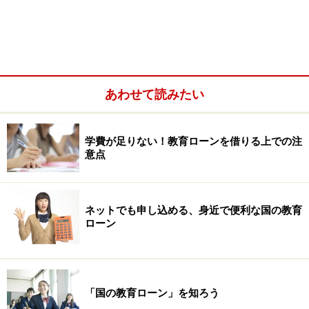
など（原則6カ月以上の留学に限る）
・その他職業能力開発校などの教育施設
※学校によっては一定の要件を満たす必要がある
※義務教育期間中の費用は対象外
あわせて読みたい
※外国の教育施設から条件付き（語学力の向上など）で
入学が許可され、条件を満たすために修学する語学学校
などの場合、修業年限3カ月以上の施設が対象
学費が足りない！教育ローンを借りる上での注
意点
＜年収上限（世帯年収）＞
子1人・・・年収790万円（所得590万円）<1>
ネットでも申し込める、身近で便利な国の教育
子2人・・・年収890万円（所得680万円）<2>
ローン
子3人・・・年収990万円（所得770万円）
子4人・・・年収1090万円（860万円）
子5人・・・年収1190万円（960万円）
「国の教育ローン」を知ろう