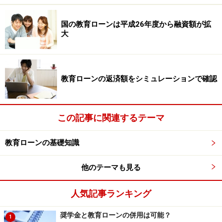
大規模な災害により被災された方
国の教育ローンは平成26年度から融資額が拡
大
「教育一般貸付」の概要
教育ローンの返済額をシミュレーションで確認
＜使途＞
・学校納付金（入学金、授業料、施設設備費など）
・受験にかかった費用（受験料、受験時の交通費・宿泊
この記事に関連するテーマ
費など）
・在学のため必要となる住居費用（アパート・マンショ
教育ローンの基礎知識
ンの敷金・家賃など）
・教科書代、教材費、パソコン購入費、通学費用、修学
他のテーマも見る
旅行費用、学生の国民年金保険料など
※今後1年間に必要となる費用が融資対象。
人気記事ランキング
※義務教育期間中の費用は対象とはならない。
奨学金と教育ローンの併用は可能？
1
※入学資金については、入学される月の翌月末まで融資