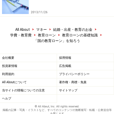
可能。
2013/11/26
＜1回の借入＞
1年間にかかる上記学費等。分割納付分でも一括で借り
>
>
>
All About
マネー
結婚・出産・教育のお金
られる。
>
>
>
学費・教育費
教育ローン
教育ローンの基礎知識
「国の教育ローン」を知ろう
＜返済期間＞
15年以内
会社概要
採用情報
（交通遺児家庭、母子家庭、父子家庭、世帯年収（所
投資家情報
広告掲載
得）200万円（122万円）以内または子ども3人以上＊の
利用規約
プライバシーポリシー
世帯かつ世帯年収500万円（所得346万円）以内なら18年
All Aboutについて
著作権・商標・免責
以内）
当サイトの情報についての注意
サイトマップ
＊世帯で扶養している子の数。年齢、就学の有無を問い
ません。
ヘルプ
© All About, Inc. All rights reserved.
掲載の記事・写真・イラストなど、すべてのコンテンツの無断複写・転載・公衆送信等
＜保証＞
を禁じます