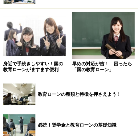
<1><2>を超えても、年収990万円（所得770万円）以下
で、なおかつ次項1～10のいずれかに該当すれば利用で
きます（注：審査によっては利用できない場合もありま
す）。
勤続（営業）年数が3年未満
居住年数が1年未満
身近で手続きしやすい！国の
早めの対応が吉！ 困ったら
世帯のいずれかの人が自宅外通学（予定）者
教育ローンがますます便利
「国の教育ローン」
借入申込人またはその配偶者が単身赴任
使途が海外留学資金
教育ローンの種類と特徴を押さえよう！
返済負担率※が30％超
※借入申込人の「今後1年間の借入金返済額÷年収
（所得）」
必読！奨学金と教育ローンの基礎知識
要介護（要支援）認定を受けている家族などがい
て、介護費用を負担