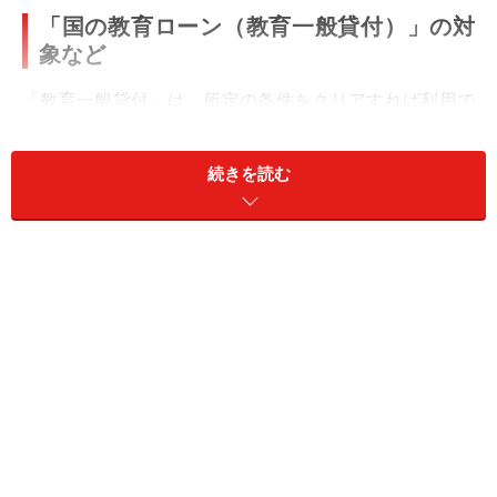
「国の教育ローン（教育一般貸付）」の対
象など
「教育一般貸付」は、所定の条件をクリアすれば利用で
きる教育ローンです。概要を整理します。
続きを読む
＜融資限度額（学生1人につき）＞
350万円以内
（海外留学の場合は450万円）
＜対象校＞
・大学、大学院（法科大学院など専門職大学院を含
む）、短期大学
・専修学校、各種学校、予備校、デザイン学校など
・高等学校、高等専門学校、特別支援学校の高等部
・外国の高等学校、短期大学、大学、大学院、語学学校