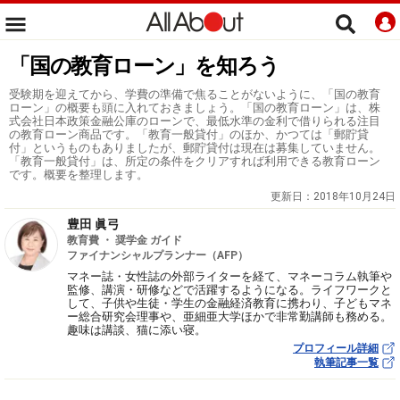
「国の教育ローン」を知ろう
受験期を迎えてから、学費の準備で焦ることがないように、「国の教育
ローン」の概要も頭に入れておきましょう。「国の教育ローン」は、株
式会社日本政策金融公庫のローンで、最低水準の金利で借りられる注目
の教育ローン商品です。「教育一般貸付」のほか、かつては「郵貯貸
付」というものもありましたが、郵貯貸付は現在は募集していません。
「教育一般貸付」は、所定の条件をクリアすれば利用できる教育ローン
です。概要を整理します。
更新日：
2018年10月24日
豊田 眞弓
教育費 ・ 奨学金 ガイド
ファイナンシャルプランナー（AFP）
マネー誌・女性誌の外部ライターを経て、マネーコラム執筆や
監修、講演・研修などで活躍するようになる。ライフワークと
して、子供や生徒・学生の金融経済教育に携わり、子どもマネ
ー総合研究会理事や、亜細亜大学ほかで非常勤講師も務める。
趣味は講談、猫に添い寝。
プロフィール詳細
執筆記事一覧