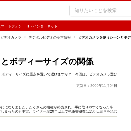
スマートフォン
IT・インターネット
ルビデオカメラ
デジタルビデオの基本情報
ビデオカメラを使うシーンとボデ
報
ンとボディーサイズの関係
、ボディーサイズに重点を置いて選びますか？ 今回は、ビデオカメラ選び
更新日：2009年11月04日
時代になりました。たくさんの機種が発売され、手に取りやすくなった半
しまったのも事実。ライター暦20年以上で執筆書籍数は150冊以上。のガ
...続きを読む
かりやすく解説します。