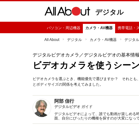
デジタル
パソコン・周辺機器
カメラ・AV機器
携帯電話・
All About
デジタル
カメラ・AV機器
デジタ
デジタルビデオカメラ
／デジタルビデオの基本情
ビデオカメラを使うシー
ビデオカメラを選ぶとき、機能優先で選びますか？ それとも
とボディサイズの関係を考えてみました。
阿部 信行
デジタルビデオ ガイド
デジタルビデオによって、誰でも動画が楽しめる
面、自分にぴったりの機種を探すのが大変になって
イドが、デジタルビデオの選び方、楽しみ方を分