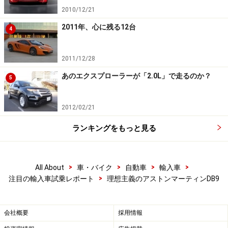
2010/12/21
2011年、心に残る12台
4
2011/12/28
あのエクスプローラーが「2.0L」で走るのか？
5
2012/02/21
ランキングをもっと見る
>
>
>
>
All About
車・バイク
自動車
輸入車
>
注目の輸入車試乗レポート
理想主義のアストンマーティンDB9
会社概要
採用情報