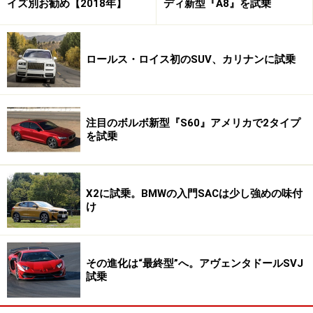
イズ別お勧め【2018年】
ディ新型『A8』を試乗
※記事内容は執筆時点のものです。最新の内容をご確認くださ
い。
ロールス・ロイス初のSUV、カリナンに試乗
次のページへ
1
/
3
注目のボルボ新型『S60』アメリカで2タイプ
を試乗
X2に試乗。BMWの入門SACは少し強めの味付
け
その進化は“最終型”へ。アヴェンタドールSVJ
試乗