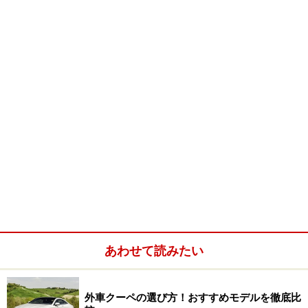
しての俊敏さを強調。この辺りは、長いフロント＆リア
オーバーハングで、上品でたおやかなスタイリングとト
ランク容量の確保を実現した、同じフォードのPAG（プ
レミア・オートモーティブ・グループ）のジャガーXKと
は異なる。
DB9のデザイナー、ヘンリク・フィスカーは「そのボデ
ィは、美しい筋肉を持ったアスリートのような優美な曲
線を描いています」と語る。
グッと後退角の付いたヘッドランプは、DB9のデザイン
の最大の見所の一つ。フロントフェンダーの、カットラ
インや接合ラインを不要としたその「シングルカット」
あわせて読みたい
ヘッドランプ開口部は、ハンドメイドならではのもの
だ。
外車クーペの選び方！おすすめモデルを徹底比