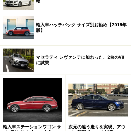
較
グッと後退角の付いたヘッドランプが、デザインの最大
の見所。このヘッドランプの開口部は、ハンドメイドだ
輸入車ハッチバック サイズ別お勧め【2018年
版】
からできたデザイン。
そして独特の形状の金属製のグリルやフェンダー上のサ
マセラティ レヴァンテに加わった、2台のV8
イドストレイカー、Cの字のテールランプなどのデザイ
に試乗
ンアイコンは、アストンマーティンであることを特徴付
ける。
おなじみのフェンダー上の、金属性のサイドストレイカ
ー。しっかりとドアまで伸びる。
輸入車ステーションワゴン サ
次元の違う走りを実現、アウ
Cの字型のテールランプは、LED。