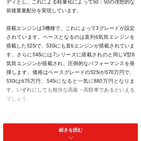
ディとし、これによる軽量化によって50：50の理想的な
前後重量配分を実現しています。
搭載エンジンは3機種で、これによって3グレードが設定
されています。ベースとなるのは直列6気筒エンジンを
搭載した525iで、530iにも直6エンジンが搭載されていま
す。さらに545iには7シリーズに搭載されのと同じV型8
気筒エンジンが搭載され、圧倒的なパフォーマンスを発
揮します。価格はベースグレードの525iが570万円で、
530iは675万円、545iになると一気に880万円となりま
す。いずれにしても相当な高級・高額車であるといえる
でしょう。
この価格差は主にエンジン性能の差によって生じてお
り、545iは装備の差も加わって大幅に高くなっていま
続きを読む
す。パワーは525iが141kWで530iが170kW、そして545i