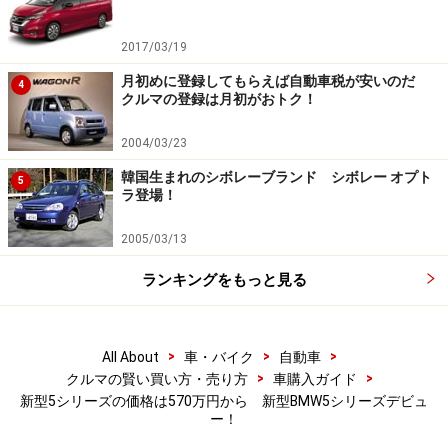
2017/03/19
月初めに登録してもらえば自動車税が安いのだ
4
クルマの登録は月初がおトク！
2004/03/23
韓国生まれのシボレーブランド シボレー オプト
5
ラ登場！
2005/03/13
ランキングをもっと見る
>
>
>
All About
車・バイク
自動車
>
>
クルマの賢い買い方・売り方
車購入ガイド
新型5シリーズの価格は570万円から 新型BMW5シリーズデビュ
ー！