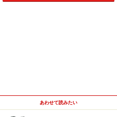
が245kWと、排気量に応じた性能差があります。V型8気
筒の545iだけに用意されるのは、エンジンメカニズムで
はバルブトロックとダブルVANOSなど。またタイヤも18
インチが標準となります。快適装備では電動ガラスサン
ルーフ、メタリック塗装、ランバーサポート、フロン
ト・ヒーティング・シート、ダコタ・レザー・インテリ
ア、ウッド・トリム、ライト・パッケージ、HiFiシステ
ムなどが545iだけに標準で装備されます。価格が大幅に
高くなるのも当然といえます。
新しい５シリーズにはいろいろなオプションが用意され
ています。ハイライン・パッケージではレザー内装、ウ
ッド・トリム、ヒーテッド・シート、リヤブラインド、
CDチェンジャーなどがセットになって525i用が30万円、
あわせて読みたい
530i用が35万円の設定です。これは多くのユーザーが購
入するのではないでしょうか。