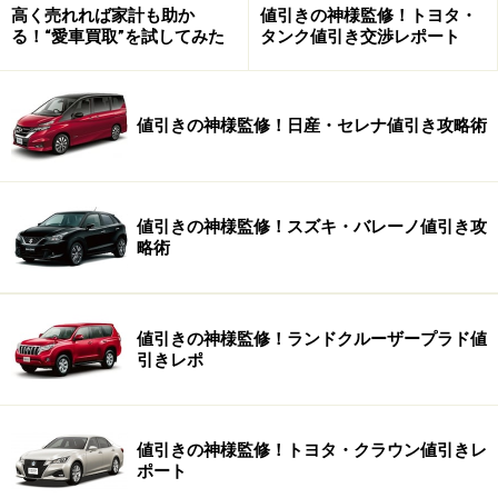
ン、スポーツシート、電動ガラスサンルーフ、赤外線反
高く売れれば家計も助か
値引きの神様監修！トヨタ・
射合わせガラスなどを装備すると、ここまでで車両価格
る！“愛車買取”を試してみた
タンク値引き交渉レポート
は750万円を大きく超えます。諸費用を含めた支払総額
では900万円に近い金額になってしまいますから、オプ
値引きの神様監修！日産・セレナ値引き攻略術
ション装備を好みのものだけに絞って装着する必要があ
るでしょう。相当に魅力的なクルマになったものの、価
格的にも相当に高くなってしまったのが今回の5シリー
ズです。
値引きの神様監修！スズキ・バレーノ値引き攻
略術
※記事内容は執筆時点のものです。最新の内容をご確認くださ
い。
値引きの神様監修！ランドクルーザープラド値
引きレポ
値引きの神様監修！トヨタ・クラウン値引きレ
ポート