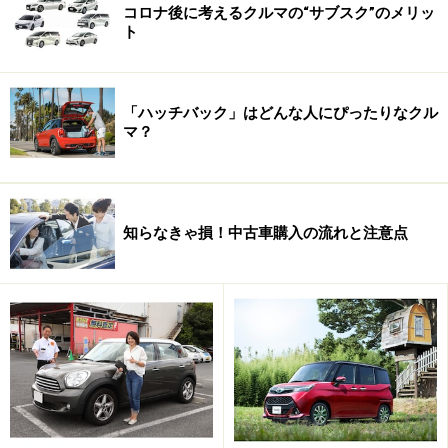
コロナ後に考えるクルマの“サブスク”のメリッ
ト
ほかにめぼしいオプションをピックアップすると、スポ
ーツサスペンションが5万円、ダイナミックドライブ
（545iを除く）が30万円、電動ガラスサンルーフ（同）
「ハッチバック」はどんな人にぴったりなクル
が16万円、赤外線反射合わせガラスが13万円、電動スポ
マ？
ーツシートが8万円、アダプティブ・クルーズ・コント
ロールが24万円、パーク・ディスタンス・コントロール
が10万円、バイキセノン・ヘッドライト（525iのみ）が
10万円などとなっています。ほかにもまだまだいろいろ
知らなきゃ損！中古車購入の流れと注意点
なオプションが用意されていますが、先のハイライン・
パッケージのほかにこれらのオプションを加えていく
と、車両価格がべらぼうに高くなってしまいます。
発売当初に最も良く売れるのは530iになると見込まれて
いますが、これにハイライン・パッケージ、アダプティ
ブ・クルーズ・コントロール、スポーツサスペンショ