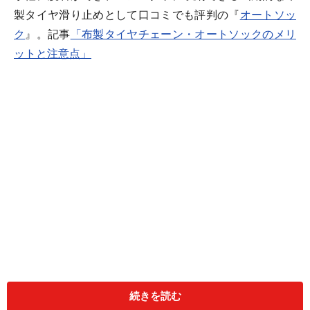
製タイヤ滑り止めとして口コミでも評判の『
オートソッ
ク
』。記事
「布製タイヤチェーン・オートソックのメリ
ットと注意点」
では、その利便性や取り扱い方法などを中心に紹介しま
したが、いかに便利なものであろうと、雪道で安心して
続きを読む
走れなければ滑り止めとしての意味はありません。そこ