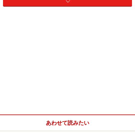
で今回は、実際の雪道での走行性能を試してみました。
オートソックを初めて手に取ると、まず驚かされるのが
その接地面の感触です。ナイロン糸を編み込んだ接地面
は、ツルツルとした手触りで、とてもこれが雪道に食い
込んで走るとは信じられないものです。では、オートソ
ックが雪面を捉えることができるのは、どのような原理
によるものなのでしょうか。
オートソックの接地面を触ってみると、ナイロン特有の滑
らかな肌触りで、これが雪道でグリップするとは想像しに
くいが……
あわせて読みたい