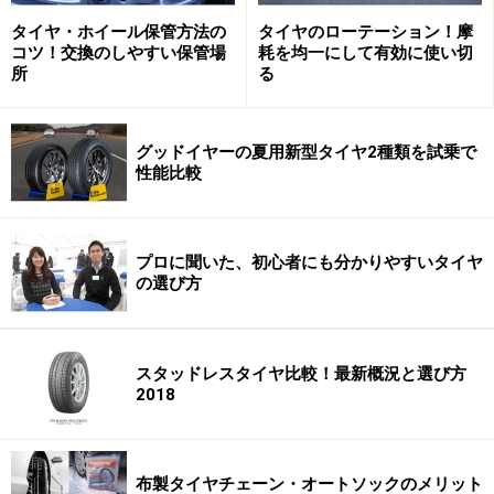
して、雪道でのグリップ力を発揮しているのです。
タイヤ・ホイール保管方法の
タイヤのローテーション！摩
コツ！交換のしやすい保管場
耗を均一にして有効に使い切
では、最も滑りやすい凍結路ではどうでしょうか。凍結
所
る
路が滑りやすいのは、氷の表面に水膜が乗り、タイヤと
路面がしっかりと接触できなくなることが最大の原因と
グッドイヤーの夏用新型タイヤ2種類を試乗で
いわれています。そのためスタッドレスでは、トレッド
性能比較
の接地面にサイプと呼ばれる細かい切れ込みを入れ、毛
細管現象によってタイヤと路面との間に入り込んだ水を
吸い上げることで、有効なグリップ性能を引き出してい
プロに聞いた、初心者にも分かりやすいタイヤ
ます。オートソックでも同様に、ナイロン布が水を吸い
の選び方
込む働きをすることで水膜を除去し、路面とオートソッ
クの接地面とを確実に接触させているのです。
スタッドレスタイヤ比較！最新概況と選び方
2018
スタッドレスとオートソックを比較……その
性能とは
布製タイヤチェーン・オートソックのメリット