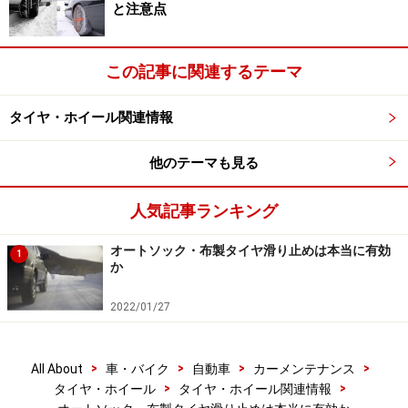
と注意点
こうした原理を聞いても、分かったような分からないよ
うな感じかもしれませんので、百分は一見にしかず、と
いうことで、実際に走ってみてその効果を試してみま
この記事に関連するテーマ
す。実はこれまでにもオートソックの使用レポートのよ
うなものは見たことがあったのですが、個人的にちょっ
タイヤ・ホイール関連情報
と納得がいかなかったのが、ノーマルタイヤとオートソ
ック装着状態を比較していた点です。
他のテーマも見る
人気記事ランキング
ノーマルタイヤでは滑って走れなかった雪道も、オート
ソックを履いたら走れるようになった……それは当然でし
オートソック・布製タイヤ滑り止めは本当に有効
1
ょう。そのグリップ力がどの程度のものなのか、もう少
か
し参考になる指針があればと思い、今回はあえてスタッ
2022/01/27
ドレスを装着したクルマで、テストを行ってみました。
しかも、スタッドレスは数シーズン使用し、性能の劣化
も見られる状態という結構ありがちなシチュエーション
>
>
>
>
All About
車・バイク
自動車
カーメンテナンス
>
>
タイヤ・ホイール
タイヤ・ホイール関連情報
です。