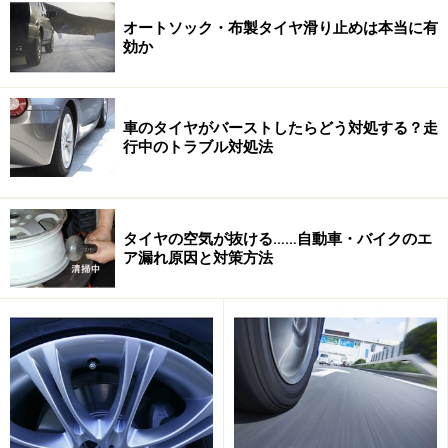
オートソック・布製タイヤ滑り止めは本当に有
効か
車のタイヤがバーストしたらどう対処する？走
行中のトラブル対処法
通常スタッドレスタイヤでは、トレッド面の凸凹とした
タイヤの空気が抜ける……自動車・バイクのエ
パターンで雪を咬み込み、押し固めた雪をせん断すると
ア漏れ原因と対策方法
きに生じる抵抗力によって、雪道でのグリップ力を発生
しています。金属やゴム製のチェーンでは、その突起部
を雪面に食い込ませることで、より直接的にタイヤの駆
動力を路面に伝える働きをしています。オートソックの
場合、これらと異なり、ナイロン布の表面に微細な繊維
の毛羽立ちがあり、雪がこの繊維に張り付く効果を利用