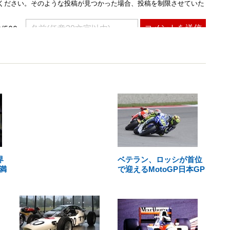
界
ベテラン、ロッシが首位
満
で迎えるMotoGP日本GP