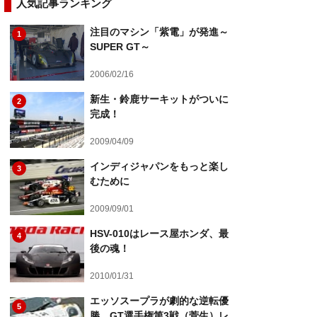
人気記事ランキング
注目のマシン「紫電」が発進～
1
SUPER GT～
2006/02/16
新生・鈴鹿サーキットがついに
2
完成！
2009/04/09
インディジャパンをもっと楽し
3
むために
2009/09/01
HSV-010はレース屋ホンダ、最
4
後の魂！
2010/01/31
エッソスープラが劇的な逆転優
5
勝 GT選手権第3戦（菅生）レ