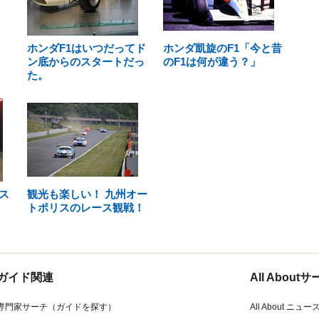
ホンダF1はいつだってド
ホンダ凱旋のF1「今と昔
ン底からのスタートだっ
のF1は何が違う？」
た。
ス
観光も楽しい！ 九州オー
トポリスのレース観戦！
ガイド関連
All Abou
専門家サーチ（ガイドを探す）
All About ニュー