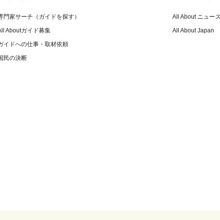
専門家サーチ（ガイドを探す）
All About ニュー
All Aboutガイド募集
All About Japan
ガイドへの仕事・取材依頼
国民の決断