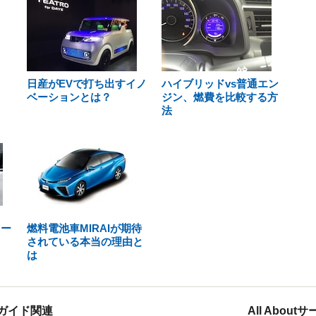
日産がEVで打ち出すイノ
ハイブリッドvs普通エン
ベーションとは？
ジン、燃費を比較する方
法
リー
燃料電池車MIRAIが期待
されている本当の理由と
は
ガイド関連
All Abou