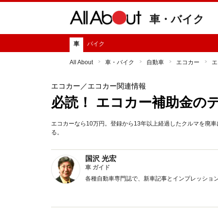
車・バイク
車
バイク
All About
車・バイク
自動車
エコカー
エ
エコカー
／エコカー関連情報
必読！ エコカー補助金の
エコカーなら10万円。登録から13年以上経過したクルマを廃車
る。
国沢 光宏
車 ガイド
各種自動車専門誌で、新車記事とインプレッショ