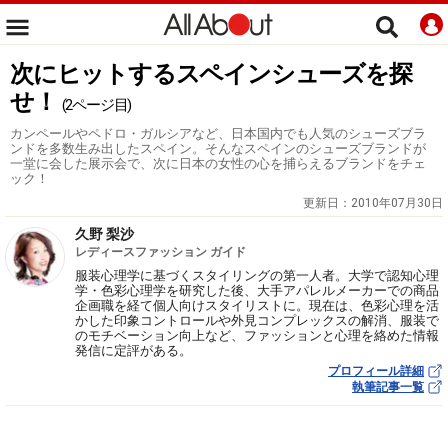
次にヒットするスペインシューズを探
せ！
(2ページ目)
カンペールやペドロ・ガルシアなど、日本国内でも人気のシューズブラ
ンドを多数生み出したスペイン。そんなスペインのシューズブランドが
一堂に会した展示会で、次に日本の女性の心を捕らえるブランドをチェ
ック！
更新日：
2010年07月30日
久野 梨沙
レディースファッション ガイド
服装心理学に基づくスタイリングの第一人者。大学で認知心理
学・色彩心理学を研究した後、大手アパレルメーカーでの商品
企画職を経て個人向けスタイリストに。現在は、色彩心理を活
かした印象コントロールや外見コンプレックスの解消、服装で
のモチベーション向上など、ファッションと心理を絡めた情報
発信に定評がある。
プロフィール詳細
執筆記事一覧