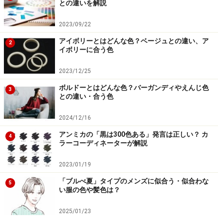
との違いを解説
2023/09/22
アイボリーとはどんな色？ベージュとの違い、ア
2
イボリーに合う色
2023/12/25
ボルドーとはどんな色？バーガンディやえんじ色
3
との違い・合う色
2024/12/16
アンミカの「黒は300色ある」発言は正しい？ カ
4
ラーコーディネーターが解説
2023/01/19
「ブルべ夏」タイプのメンズに似合う・似合わな
5
い服の色や髪色は？
2025/01/23