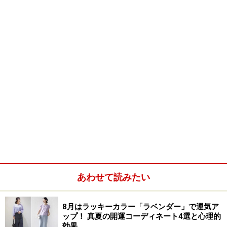
灰の基本的特徴
灰色は中程度の明るさの色です。
刺激が少なく、地味な色
で、特に大面積で使うと地味さ
が増します。
他の色と合わせるときは、明度差をつけるか、あるいは
グレイッシュな有彩色と合います。白や黒とはよく合い
あわせて読みたい
ます。
8月はラッキーカラー「ラベンダー」で運気ア
やる気や活動力が求められる場面では、
おとなしく覇気
ップ！ 真夏の開運コーディネート4選と心理的
がない
ように見られます。
効果