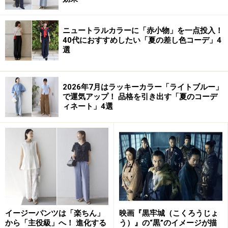
次回、ホームページ、ファッション、料理、広告、商
ニュートラルカラーに「赤小物」を一点投入！
40代におすすめしたい「夏の差し色コーデ」4
品、インテリア、仕事や勉強、スポーツの各分野でどの
選
ように使われているのか、ページを追加して詳しく解説
します。
2026年7月はラッキーカラー「ライトブルー」
で運気アップ！ 品格を引き出す「夏のコーデ
赤
橙
黄
黄緑
緑
青緑
青
青紫
紫
赤紫
白
灰
黒
ィネート」4選
※記事内容は執筆時点のものです。最新の内容をご確認くださ
い。
イージーパンツは「楽ちん」
映画『黒牢城（こくろうじょ
から「主役級」へ！ 進化する
う）』の“黒”のイメージが描