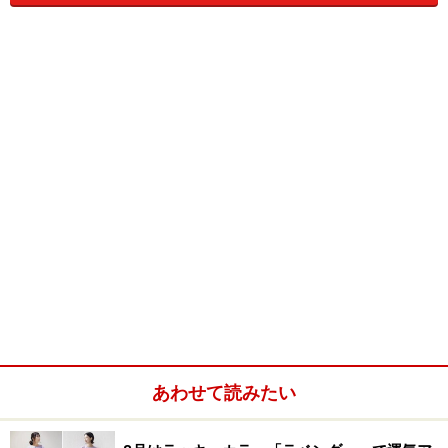
に始まり年々受験者数をのばしています。
1級は、3分野「ファッション色彩」「商品色彩」「環境
色彩」 に分かれ、各業界の実務に関わる内容が試され、
即戦力を求める企業から注目されている検定試験です。
S級はまだ実施されていませんが、1級以上にプロフェッ
ショナルな能力が試されるだろう、といわれています。
誰でも何級からでも受験できます。同じ日に1級と2級、
2級と3級の併願受験可能。試験はマークシート方式です
が、
1級では論述問題があります。
全国の商工会議所で実施されます。
各地商工会議所で申
あわせて読みたい
込み方法や受付期間が異なるので注意！