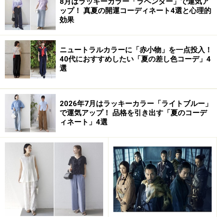
8月はラッキーカラー「ラベンダー」で運気ア
*「カラーコーディネーター検定試験」は東京商工会議所
ップ！ 真夏の開運コーディネート4選と心理的
効果
の登録商標です 。
ニュートラルカラーに「赤小物」を一点投入！
40代におすすめしたい「夏の差し色コーデ」4
選
どちらの検定も、誰でも公式テキストや過去問題集を買
うことができますから、まずそれらを見て、どんな内容
2026年7月はラッキーカラー「ライトブルー」
なのか確かめてから受験を決めても遅くはないでしょ
で運気アップ！ 品格を引き出す「夏のコーデ
う。一般書店で、どちらかの検定に対応した市販の参考
ィネート」4選
書、問題集が販売されており、独学でも十分合格を狙う
ことができます。
もちろんスクールに通って色彩学講座や検定対策講座を
受講すれば、さらに深く知識と実技能力を身につけるこ
とができるでしょう。