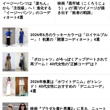
イージーパンツは「楽ちん」
映画『黒牢城（こくろうじょ
また、どちらの検定も、主催団体が独自に検定対策講座
から「主役級」へ！ 進化する
う）』の“黒”のイメージが描
やカラーセミナーを開催しています。受験者だけでなく
「イージーパンツ」のコーデ
き出す「敗者の戦国」
ィネート4選
スクールの講師もこぞって受講し、検定対策に大いに役
立てているようです。
2026年6月のラッキーカラーは「ロイヤルブル
ー」！ 初夏の「開運コーディネート」4選
9月から2004度冬期検定の受付が始まります。その日程
は…。次ページへ＞＞＞
「ポロシャツ」が今っぽくアップデートされて
再ブーム！ 40代女性の“正解コーデ”は？
INDEX
カラーコーディネーターの検定試験とは？
2004年度
[冬期]
試験について
2026年春夏は「ホワイトデニム」がトレン
ド！ 40代女性におすすめの「デニムコーデ」
4選
映画『プラダを着た悪魔2』に見る、ニュート