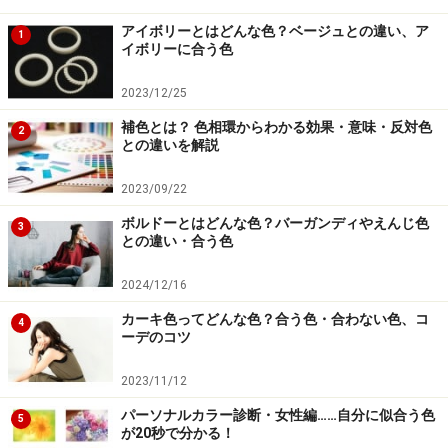
次のページへ
1
/
2
アイボリーとはどんな色？ベージュとの違い、ア
1
イボリーに合う色
2023/12/25
補色とは？ 色相環からわかる効果・意味・反対色
2
との違いを解説
2023/09/22
ボルドーとはどんな色？バーガンディやえんじ色
3
との違い・合う色
2024/12/16
カーキ色ってどんな色？合う色・合わない色、コ
4
ーデのコツ
2023/11/12
パーソナルカラー診断・女性編……自分に似合う色
5
が20秒で分かる！