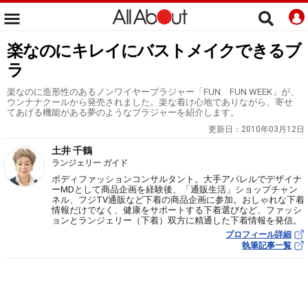
楽なのにキレイにバストメイクできるブ
ラ
楽なのに造形性のあるノンワイヤーブラジャー「FUN FUN WEEK」が、
ウンナナクールから発売されました。楽な着け心地でありながら、寄せ
てあげる機能がある夢のようなブラジャーを紹介します。
更新日：
2010年03月12日
土井 千鶴
ランジェリー ガイド
ボディファッションコンサルタント。大手アパレルでデザイナ
ーMDとして商品企画を経験後、「通販生活」ショップチャン
ネル、フジTV通販など下着の商品企画に参加。おしゃれな下着
情報だけでなく、健康をサポートする下着選びなど、ファッシ
ョンとランジェリー（下着）双方に精通した下着情報を発信。
プロフィール詳細
執筆記事一覧