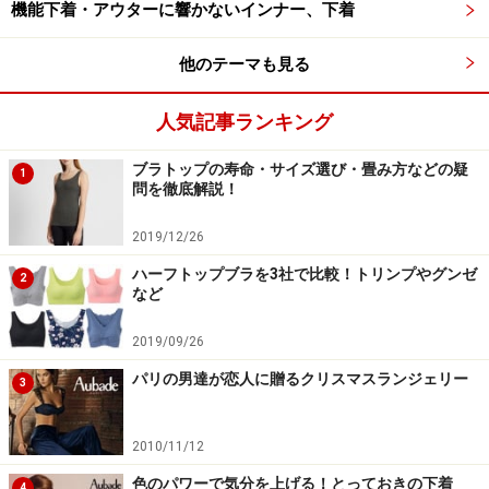
機能下着・アウターに響かないインナー、下着
他のテーマも見る
人気記事ランキング
ブラトップの寿命・サイズ選び・畳み方などの疑
1
問を徹底解説！
2019/12/26
ハーフトップブラを3社で比較！トリンプやグンゼ
2
など
2019/09/26
パリの男達が恋人に贈るクリスマスランジェリー
3
2010/11/12
色のパワーで気分を上げる！とっておきの下着
4