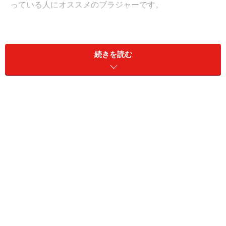
っている人にオススメのブラジャーです。
〔ＣＯＮＴＥＮＴＳ〕
Page2：
・ブラジャーの悩みは、人それぞれ
続きを読む
Page3：
・ストレスなしでキレイにバストメイク！
Page4：
・３サイズで展開する新感覚のブラジャー
※記事内容は執筆時点のものです。最新の内容をご確認くださ
い。
次のページへ
1
/
4