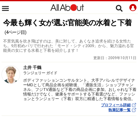
今最も輝く女が選ぶ官能美の水着と下着
(4ページ目)
不景気風を吹き飛ばすのは、美に対して、あくなき追求を続ける女性た
ち。9月初めパリで行われた「モード・シティ2009」から、魅力溢れる官
能美の女にする水着と下着を紹介します！
更新日：
2009年10月11日
土井 千鶴
ランジェリー ガイド
ボディファッションコンサルタント。大手アパレルでデザイナ
ーMDとして商品企画を経験後、「通販生活」ショップチャン
ネル、フジTV通販など下着の商品企画に参加。おしゃれな下着
情報だけでなく、健康をサポートする下着選びなど、ファッシ
ョンとランジェリー（下着）双方に精通した下着情報を発信。
プロフィール詳細
執筆記事一覧