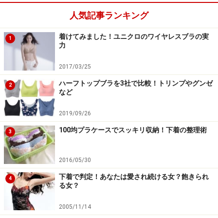
人気記事ランキング
着けてみました！ユニクロのワイヤレスブラの実
1
力
2017/03/25
ハーフトップブラを3社で比較！トリンプやグンゼ
2
など
2019/09/26
100均プラケースでスッキリ収納！下着の整理術
3
2016/05/30
下着で判定！あなたは愛され続ける女？飽きられ
4
る女？
2005/11/14