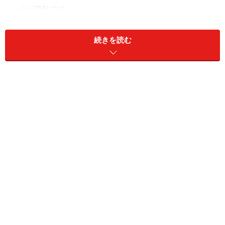
レイが素敵です。
続きを読む
次のページ
では、
ランジェリーは恋人達の重要アイテム
をご紹介します！
【関連記事】
・魅力を倍増させる特別なランジェリー
・パリ・マダム
のランジェリースタイルに学ぶ
・下着で判定！あなたは愛され続ける女？飽きられる
女？