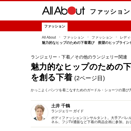
ファッション
ファッション
All About
ファッション
ファッション
レディ
魅力的なヒップのための下着選び 羨望のヒップライン
ランジェリー・下着
／その他のランジェリー関連
魅力的なヒップのための
を創る下着
(2ページ目)
かっこよくパンツを着こなすためのガードル・ショーツの選び
土井 千鶴
ランジェリー ガイド
ボディファッションコンサルタント。大手アパレ
ネル、フジTV通販など下着の商品企画に参加。お
ションとランジェリー（下着）双方に精通した下