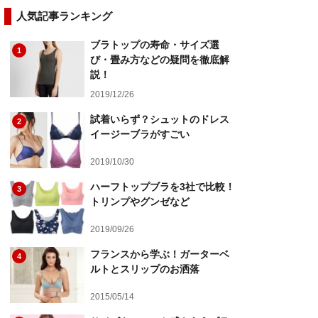
人気記事ランキング
ブラトップの寿命・サイズ選
1
び・畳み方などの疑問を徹底解
説！
2019/12/26
試着いらず？シュットのドレス
2
イージーブラがすごい
2019/10/30
ハーフトップブラを3社で比較！
3
トリンプやグンゼなど
2019/09/26
フランスから学ぶ！ガーターベ
4
ルトとスリップのお洒落
2015/05/14