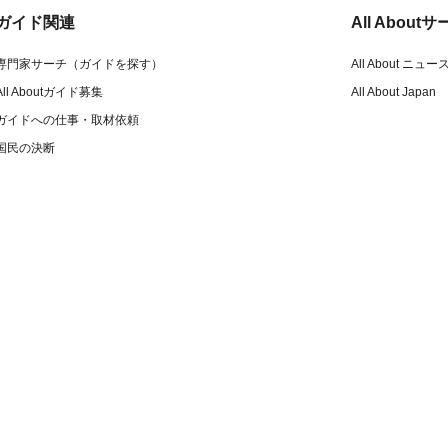
ガイド関連
All Abou
専門家サーチ（ガイドを探す）
All About ニュー
All Aboutガイド募集
All About Japan
ガイドへの仕事・取材依頼
国民の決断