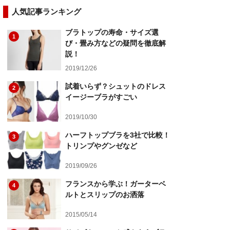
人気記事ランキング
ブラトップの寿命・サイズ選
1
び・畳み方などの疑問を徹底解
説！
2019/12/26
試着いらず？シュットのドレス
2
イージーブラがすごい
2019/10/30
ハーフトップブラを3社で比較！
3
トリンプやグンゼなど
2019/09/26
フランスから学ぶ！ガーターベ
4
ルトとスリップのお洒落
2015/05/14