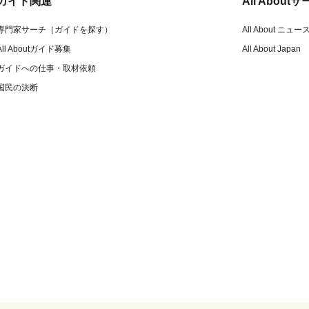
ガイド関連
All Abou
専門家サーチ（ガイドを探す）
All About ニュー
All Aboutガイド募集
All About Japan
ガイドへの仕事・取材依頼
国民の決断