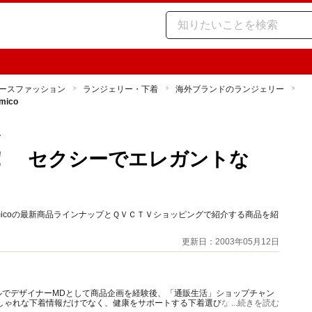
ースファッション
ランジェリー・下着
海外ブランドのランジェリー
ico
ー
報！ セクシーでエレガントな
imicoの最新商品ラインナップとＱＶＣＴＶショッピングで紹介する商品を紹
更新日：2003年05月12日
ルでデザイナーMDとして商品企画を経験後、「通販生活」ショップチャン
しゃれな下着情報だけでなく、健康をサポートする下着選びなど、ファッ
...続きを読む