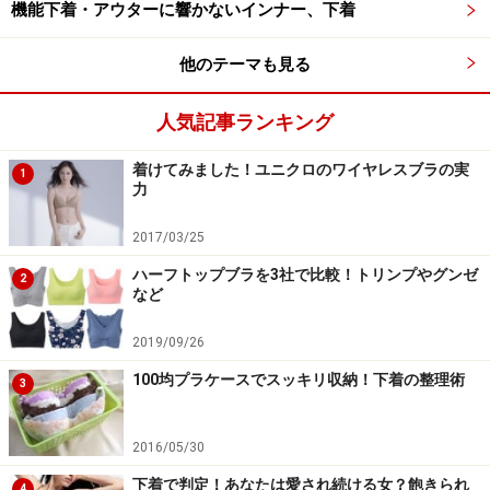
機能下着・アウターに響かないインナー、下着
他のテーマも見る
人気記事ランキング
着けてみました！ユニクロのワイヤレスブラの実
1
力
2017/03/25
ハーフトップブラを3社で比較！トリンプやグンゼ
2
など
2019/09/26
100均プラケースでスッキリ収納！下着の整理術
3
2016/05/30
下着で判定！あなたは愛され続ける女？飽きられ
4