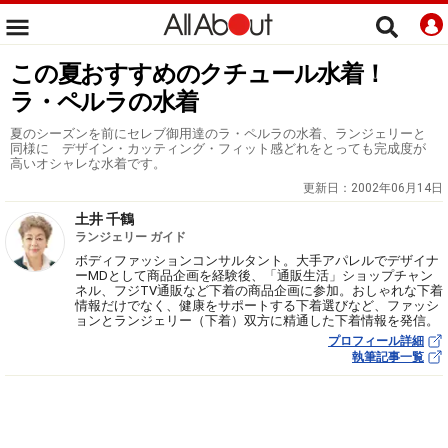
この夏おすすめのクチュール水着！
ラ・ペルラの水着
夏のシーズンを前にセレブ御用達のラ・ペルラの水着、ランジェリーと
同様に デザイン・カッティング・フィット感どれをとっても完成度が
高いオシャレな水着です。
更新日：
2002年06月14日
土井 千鶴
ランジェリー ガイド
ボディファッションコンサルタント。大手アパレルでデザイナ
ーMDとして商品企画を経験後、「通販生活」ショップチャン
ネル、フジTV通販など下着の商品企画に参加。おしゃれな下着
情報だけでなく、健康をサポートする下着選びなど、ファッシ
ョンとランジェリー（下着）双方に精通した下着情報を発信。
プロフィール詳細
執筆記事一覧