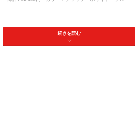
続きを読む
同様のビーズ刺繍のパレオもあります。
価格：40.000円 カラー：ブラック・ホワイト・ブルー
パレオの刺繍
※記事内容は執筆時点のものです。最新の内容をご確認くださ
い。
次のページへ
1
/
3