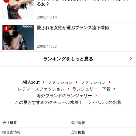
る女？
2005/11/14
愛される女性が選ぶフランス流下着術
5
2008/11/03
ランキングをもっと見る
>
>
>
All About
ファッション
ファッション
>
>
レディースファッション
ランジェリー・下着
>
海外ブランドのランジェリー
この夏おすすめのクチュール水着！ ラ・ペルラの水着
会社概要
採用情報
投資家情報
広告掲載