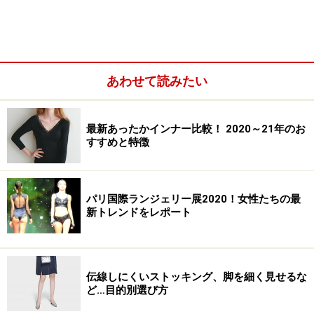
ックでコーディネイトしてください。
ショーツ価格：ハーモニーヒップスＰＳＡ・６６０\２５
００
あわせて読みたい
※記事内容は執筆時点のものです。最新の内容をご確認くださ
い。
最新あったかインナー比較！ 2020～21年のお
すすめと特徴
次のページへ
1
/
2
パリ国際ランジェリー展2020！女性たちの最
新トレンドをレポート
伝線しにくいストッキング、脚を細く見せるな
ど…目的別選び方