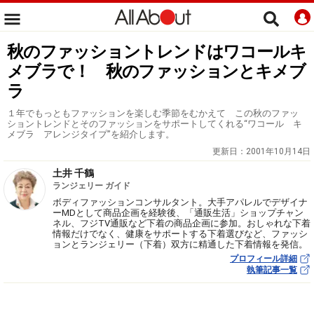
秋のファッショントレンドはワコールキ
メブラで！ 秋のファッションとキメブ
ラ
１年でもっともファッションを楽しむ季節をむかえて この秋のファッ
ショントレンドとそのファッションをサポートしてくれる“ワコール キ
メブラ アレンジタイプ”を紹介します。
更新日：
2001年10月14日
土井 千鶴
ランジェリー ガイド
ボディファッションコンサルタント。大手アパレルでデザイナ
ーMDとして商品企画を経験後、「通販生活」ショップチャン
ネル、フジTV通販など下着の商品企画に参加。おしゃれな下着
情報だけでなく、健康をサポートする下着選びなど、ファッシ
ョンとランジェリー（下着）双方に精通した下着情報を発信。
プロフィール詳細
執筆記事一覧