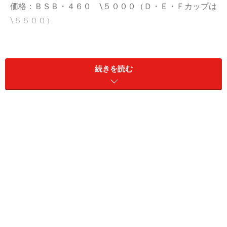
価格：ＢＳＢ・４６０ \５０００（Ｄ・Ｅ・Ｆカップは
\５５００）
■トレンド１．ブラック&シャツ
続きを読む
今年のファッショントレンドカラーは なんといっても
ブラックです。ブラックジャケットに白いシャツ、ブラ
ックジャケットにカットソーインナーなど 今年らしい
大人っぽいコーディネイトを楽しむことができます。シ
ャツのボタンを１つはずして 大人のセクシーさを演出
するのもおしゃれです。こんなファッションにも キメ
ブラアレンジタイプが 胸の深いＶラインを演出してく
れます。アウターがブラックのときは、インナーもブラ