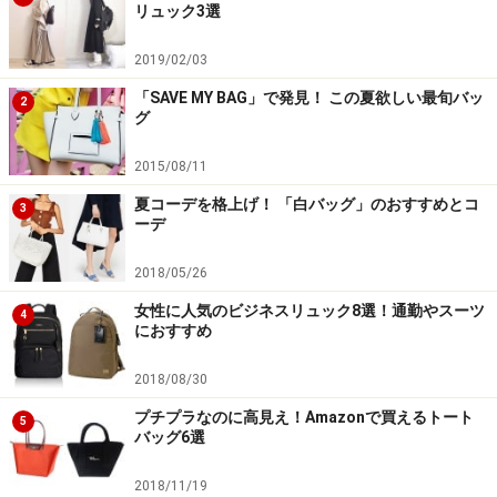
リュック3選
シルバーなども特徴的。
2019/02/03
胸元のリボンやウェストマークのリボンが、全体のスタ
「SAVE MY BAG」で発見！ この夏欲しい最旬バッ
2
イリングを引き締めるアクセントとして効果を発揮して
グ
います。
2015/08/11
ティアード・シルエット（ラッフルや帯状の布が段々に
夏コーデを格上げ！ 「白バッグ」のおすすめとコ
3
ーデ
重なったドレスやスカートのシルエット）のシェルピン
クドレスは、女性のフェミニニティを最大限に表現して
2018/05/26
くれることでしょう。
女性に人気のビジネスリュック8選！通勤やスーツ
4
におすすめ
2018/08/30
次のページ
では、ヴァレンティノを象徴するカラーをご
プチプラなのに高見え！Amazonで買えるトート
紹介します。
5
バッグ6選
※記事内容は執筆時点のものです。最新の内容をご確認くださ
2018/11/19
い。