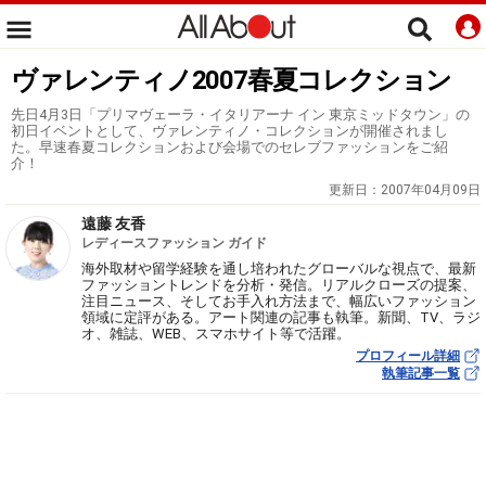
ヴァレンティノ2007春夏コレクション
先日4月3日「プリマヴェーラ・イタリアーナ イン 東京ミッドタウン」の
初日イベントとして、ヴァレンティノ・コレクションが開催されまし
た。早速春夏コレクションおよび会場でのセレブファッションをご紹
介！
更新日：
2007年04月09日
遠藤 友香
レディースファッション ガイド
海外取材や留学経験を通し培われたグローバルな視点で、最新
ファッショントレンドを分析・発信。リアルクローズの提案、
注目ニュース、そしてお手入れ方法まで、幅広いファッション
領域に定評がある。アート関連の記事も執筆。新聞、TV、ラジ
オ、雑誌、WEB、スマホサイト等で活躍。
プロフィール詳細
執筆記事一覧