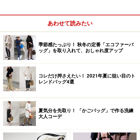
あわせて読みたい
季節感たっぷり！ 秋冬の定番「エコファーバ
ッグ」を取り入れて、おしゃれ度アップ
では、早速ヴァレンティノ春夏コレクションをチェック
してみましょう！
コレだけ押さえたい！ 2021年夏に狙い目のト
レンドバッグ4選
【CONTENTS】
Page１：リラックス感漂うフレッシュなホワイト
夏気分を先取り！ 「かごバッグ」で作る洗練
大人コーデ
Page１：フェミニンかつ上品なカラーパレット
Page２：
情熱的な美「ヴァレンティノ・レッド」
Page２：
アクセントはイエローで