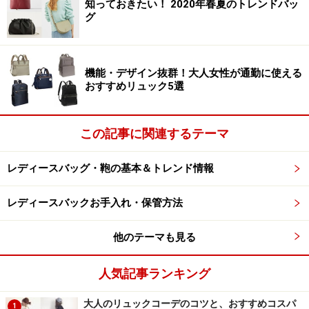
知っておきたい！ 2020年春夏のトレンドバッ
グ
ヴァレンティノ春夏コレクションは、モスリン、リネン
ジョーゼット、チュール、クレープ、レースなどを使用
し、フリルやプリーツ、ドレープ装飾によって軽やかな
機能・デザイン抜群！大人女性が通勤に使える
シルエットを表現しており、スウィートなムードに包ま
おすすめリュック5選
れたコレクションとなっています。
この記事に関連するテーマ
フリルをあしらったトップスにミニボトム×リボンベル
ト、そしてビッグバッグのコーディネートは、この春夏
レディースバッグ・鞄の基本＆トレンド情報
のスタイリングとして是非とも参考にしたい。
レディースバックお手入れ・保管方法
フェミニンかつ上品なカラーパレット
他のテーマも見る
人気記事ランキング
カラーパレットとしてホワイトの他、上
品なベージュやアイボリー、またシェルピンク、そして
大人のリュックコーデのコツと、おすすめコスパ
1