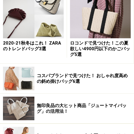
Page３：
セレブのファッションチェック！
リラックス感漂うフレッシュなホワイト
2020-21秋冬はこれ！ ZARA
ロコンドで見つけた！この夏
のトレンドバッグ3選
欲しい4900円以下のかごバッ
デザイナー、ヴァレンティノ・ガラヴァ
グ5選
ーニ氏が思い描く今の時代感とは「新しい、リラックス
したラグジュアリーなビジョンの時代」。その言葉を象
コスパブランドで見つけた！ おしゃれ度高め
徴するかのような、リラックスした、同時にとてもセク
の斜め掛けバッグ6選
シーかつフェミニンなコレクションを展開。
カラーパレットとして、この春夏注目したいのカラーの
無印良品の大ヒット商品「ジュートマイバッ
ひとつがホワイト！ フェミニンでロマンチックな印象を
グ」の活用法！
放つホワイトは、是非ワードローブとして取り入れた
い！