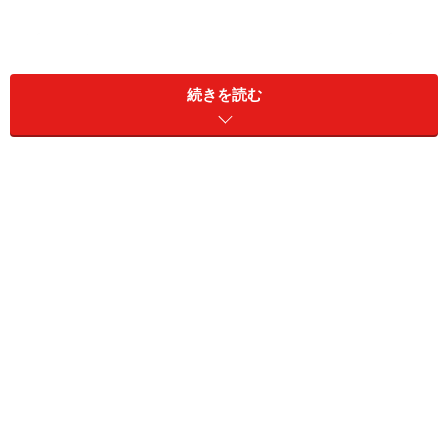
プリマヴェーラ・イタリアーナのグランド・オープニン
グ・イベントとして初日3日、高円宮妃殿下ご臨席のも
続きを読む
と、マリオ・ボーヴァ 駐日イタリア大使、ウンベル
ト・ヴァッターニ イタリア貿易振興会会長、マッテ
オ・マルゾット ヴァレンティノS.p.Aチェアマンらが来
賓として参列し、セレモニーが行われました。続いて、
イタリアを代表する高級ブランドである「
ヴァレンティ
ノ
」のオートクチュールと春夏プレタポルテのジョイン
ト・ファッションショーが開催され、会場はヴァレンテ
ィノの優美な世界観に包まれました。