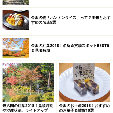
くの観光スポットが点在しています。お城の両サイドに
は浅野川と犀川（さいがわ）が流れていて目安になりま
す。
金沢名物「ハントンライス」って？由来とおす
すめの名店5選
金沢の紅葉2018！名所＆穴場スポットBEST5
＆見頃時期
観光スポットは歩いて周ろうと思えばできなくもないほ
兼六園の紅葉2018！見頃時期
金沢のお土産2018！おすすめ
ど、わりとコンパクトにまとまっています。ですが、時
や混雑状況、ライトアップ
のお菓子＆雑貨10選