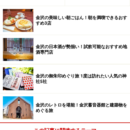
間と体力を有効に使うならばバスかタクシーを利用する
のがよいでしょう。
金沢の美味しい朝ごはん！朝を満喫できるおす
すめ3店
金沢の日本酒が勢揃い！試飲可能なおすすめ地
東口に出ると正面に鼓門が見えます
酒専門店
JR金沢駅には東口、西口があり、市内中心部へ行くには
東口に出てください。中央改札を出て、右手が東口にな
金沢の御朱印めぐり旅 1度は訪れたい人気の神
ります。出口へ向かう途中、左手に観光案内所があり、
社5社
市内の情報や地図などがゲットできます。
東口にある「鼓門」を境に、右手がタクシー乗り場、左
金沢のレトロを堪能！金沢蓄音器館と建築物を
手がバス乗り場。中央部分にはバスとタクシーの案内所
めぐる旅
があります。