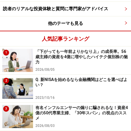
あげた銘柄に入れ込む過ちをおかします。良いパフォー
読者のリアルな投資体験と質問に専門家がアドバイス
マンスがラッキーだったのか、優れた戦略のせいなのか
を見極める必要があります。
他のテーマも見る
第1と第2の条件を整えて、もっとも簡単に比較できるツ
人気記事ランキング
ールは、モーニングスターやリッパーのファンド格付け
です。第3の条件は証券会社やプロ・アドバイザーの力
「下がっても一年前よりかなり上」の成長率。56
1
歳主婦の資産を4億に増やしたハイテク個別株の魅
を借りないと見えないかもしれません。
力
2026/08/05
決して犯してはいけないあやまち
Q. 新NISAを始めるなら金融機関はどこを選べばよ
2
い？
ポートフォリオの評価方法で決して犯していけないあや
まちは、
2023/10/16
・基準価額の高低で評価する ・異なる購入時期の銘柄の
有名インフルエンサーの煽りに騙されるな！資産4
3
含み益で評価する
億の50代専業主婦、「30年スパン」の視点のスス
メ
・収益の絶対額で評価する
2026/08/03