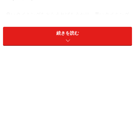
良いタイミングをとらえればもうかり、悪いタイミング
なら損します。
続きを読む
この数年に関していえば、2007年から2009年にかけて
は、投資してはいけないタイミングでした。その期間内
に資金を投入した人は、どんな投資であれ失敗でした。
現在も損失を抱えているはずです。絶好の買いタイミン
グは2008年9月から2009年3月にかけての6ヶ月間でし
た。相場が崩れていく最中にも勇気を持って資金を投入
できた人はまさにツワモノです。