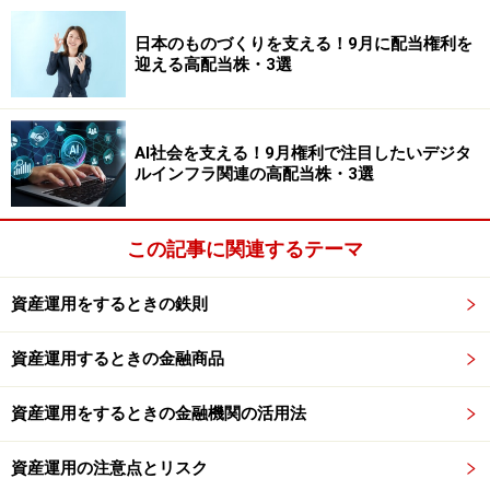
パフォーマンスを比較しましょう。毎日の値動きや勝ち
負けを気にすることは百害有って一利なしです。
日本のものづくりを支える！9月に配当権利を
迎える高配当株・3選
２．同じピアグループの中で比較する。
ピアグループとは、投資スタイルや資産規模が似通った
AI社会を支える！9月権利で注目したいデジタ
ファンドの集団をいいます。類似ファンド分類ともいえ
ルインフラ関連の高配当株・3選
ます。銘柄の優劣は同じ分類の中で評価しましょう。
この記事に関連するテーマ
日本株と米国株を異なるピアグループですが、同じ日本
株でも大型株式や小型株式、グロース型とバリュー型と
資産運用をするときの鉄則
は分けて比較しなければなりません。リンゴとオレンジ
を比べても仕方ないのです。
資産運用するときの金融商品
３．収益は必然だったのか？解明する
資産運用をするときの金融機関の活用法
ファンドや企業が狙ったシナリオ通りに稼いだのか？と
いうチェックをしないと、偶然に良いパフォーマンスを
資産運用の注意点とリスク