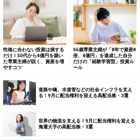
る負けを最小とすることができるのです。毎月購入とい
う時間分散こそ、タイミングで失敗しない不敗の投資術
です。
評価要因その2：銘柄の良し悪し
性格に合わない投資は損する
56歳専業主婦が「8年で資産8
イチローと宮里藍を比べてもあまり意味がありません
だけ！50代から4億円を築い
倍、4億円」を達成した自分
た専業主婦が説く、資産を増
だけの「経験学習型」投資ル
し、10年前の野茂英雄と今の松坂大輔を比べても、正確
やすコツ
ール
な比較はできません。人はきわめて主観的、感覚的なモ
ノサシで銘柄を比べがちですが、投資行動に生かす評価
道路や橋、水道管などの社会インフラを支え
をするには、厳正な前提条件が必要です。その3大条件
る！9月に配当権利を迎える高配当株・3選
は次の通りです。
１．同じ期間内で評価する。
世界の物流を支える！9月に配当権利を迎える
異なる投資期間の銘柄を比較しても、まったく意味があ
海運大手の高配当株・3選
りません。同じ期間で、できれば6ヶ月超の同じ時期の