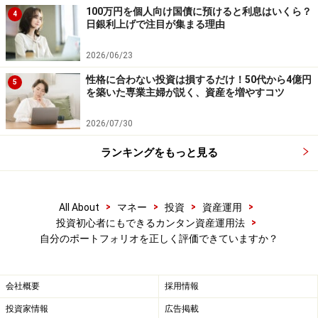
100万円を個人向け国債に預けると利息はいくら？
あやまった評価方法をとっていると、経験を重ねていて
4
日銀利上げで注目が集まる理由
も学びにつながりません。よって、成功は再現しませ
ん。
2026/06/23
性格に合わない投資は損するだけ！50代から4億円
5
※記事内容は執筆時点のものです。最新の内容をご確認くださ
を築いた専業主婦が説く、資産を増やすコツ
い。
本記事の内容は一般的な情報提供を目的としており、特定の金融
2026/07/30
商品や投資行動を推奨するものではありません。
投資や資産運用に関する最終的なご判断はご自身の責任において
行ってください。
ランキングをもっと見る
掲載情報の正確性・完全性については十分に配慮しております
が、その内容を保証するものではなく、これに基づく損失・損害
などについて当社は一切の責任を負いません。
最新の情報や詳細については、必ず各金融機関やサービス提供者
>
>
>
>
All About
マネー
投資
資産運用
の公式情報をご確認ください。
>
投資初心者にもできるカンタン資産運用法
自分のポートフォリオを正しく評価できていますか？
次のページへ
1
/
2
会社概要
採用情報
投資家情報
広告掲載