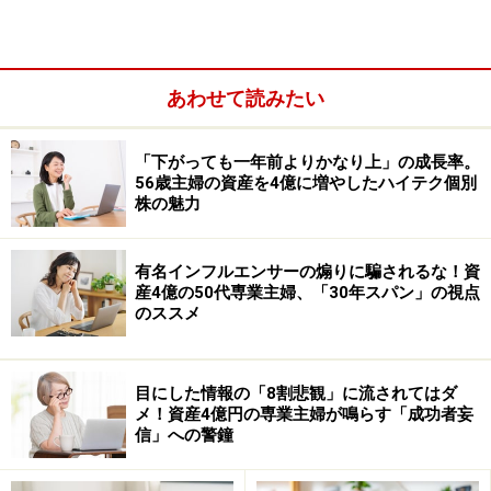
あわせて読みたい
「下がっても一年前よりかなり上」の成長率。
56歳主婦の資産を4億に増やしたハイテク個別
株の魅力
こうした結果論から言えば、過去のタイミング評価は簡
単明瞭です。しかし、評価はできてもそれを未来に活か
せないのは、いざ未来のこととなるとまったく不透明だ
有名インフルエンサーの煽りに騙されるな！資
産4億の50代専業主婦、「30年スパン」の視点
からです。どんな時でも、売る人がいれば買う人もいま
のススメ
す。タイミング要因を分析することは容易でも、それを
予測することは至難の技なのです。
目にした情報の「8割悲観」に流されてはダ
メ！資産4億円の専業主婦が鳴らす「成功者妄
しかし、タイミングをはずさない戦略というのは確かに
信」への警鐘
あります。それは、「いつも」です。いつも資金を投入
し続けて、いつも買い続けることでタイミング要因によ