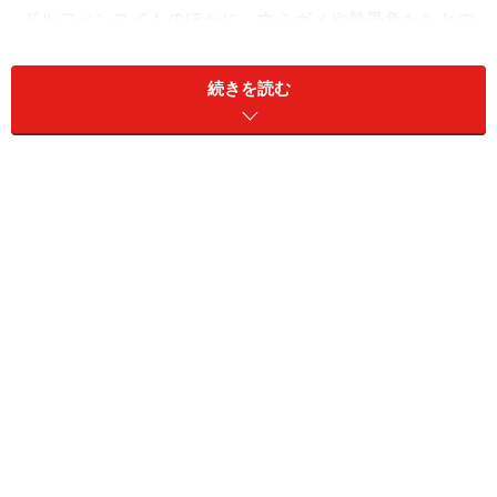
ドルフィンスイムのほかに、ウミガメや熱帯魚たちとの
シュノーケリングやカヤックが楽しめのほか、船上での
フラショー＆フラレッスン、ハワイアンミュージックな
続きを読む
どハワイアンカルチャー体験をプラス。アロハスピリッ
トいっぱいのツアーを提供しています。
＜DATA＞
■
DOLPHINS AND YOU
（ドルフィン＆ユー）
TEL：808-696-4414 日本での連絡先03-4580-2003
料金：イルカツアー大人156ドル、3～12歳124ドル（ワ
イキキ送迎、船上ランチ付き）
※記事内容は執筆時点のものです。最新の内容をご確認くださ
い。
※海外を訪れる際には最新情報の入手に努め、「
外務省 海外安全
ホームページ
」を確認するなど、安全確保に十分注意を払ってく
ださい。