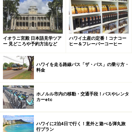
イオラニ宮殿 日本語見学ツア
ハワイ土産の定番！コナコー
ー 見どころや予約方法など
ヒー＆フレーバーコーヒー
ハワイを走る路線バス「ザ・バス」の乗り方・
料金
ホノルル市内の移動・交通手段！バスやレンタ
カーetc
ハワイに2泊4日で行く！意外と遊べる弾丸旅
行プラン