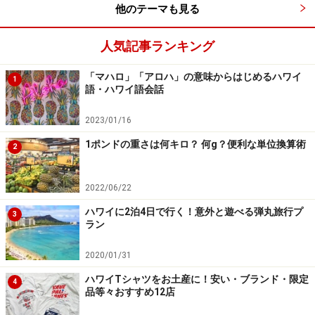
他のテーマも見る
人気記事ランキング
「マハロ」「アロハ」の意味からはじめるハワイ
1
語・ハワイ語会話
2023/01/16
1ポンドの重さは何キロ？ 何g？便利な単位換算術
2
2022/06/22
ハワイに2泊4日で行く！意外と遊べる弾丸旅行プ
3
ラン
2020/01/31
ハワイTシャツをお土産に！安い・ブランド・限定
4
品等々おすすめ12店