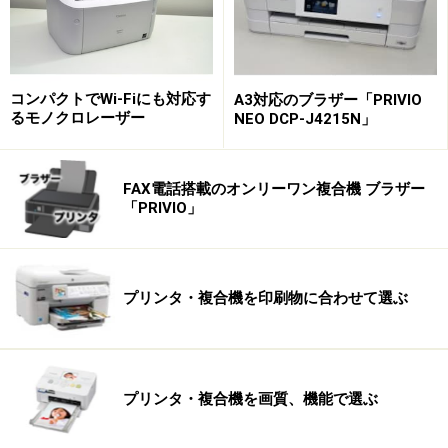
※記事内容は執筆時点のものです。最新の内容をご確認くださ
い。
次のページへ
1
/
2
コンパクトでWi-Fiにも対応す
A3対応のブラザー「PRIVIO
るモノクロレーザー
NEO DCP-J4215N」
FAX電話搭載のオンリーワン複合機 ブラザー
「PRIVIO」
プリンタ・複合機を印刷物に合わせて選ぶ
プリンタ・複合機を画質、機能で選ぶ