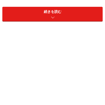
捨選択して、総合的に自分に合った機種を選んでいこ
う。
続きを読む
いま初心者におすすめのプリンタ・複合機
初心者向けであまり後悔しない無難な選択としては、以
下の複合機がおすすめだ。
■エプソン 「Colorio EP-805A」