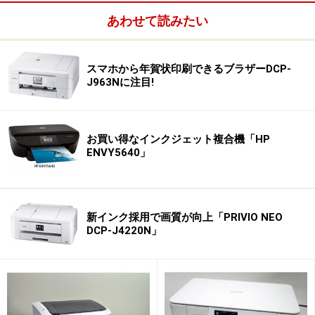
あわせて読みたい
スマホから年賀状印刷できるブラザーDCP-
J963Nに注目!
染料系6色インクを採用するスタンダードモデル。キヤ
ノンと違って顔料ブラックインクを採用していないので
文書印刷は比較的弱いものの、写真印刷に強いのが魅
お買い得なインクジェット複合機「HP
力。2012年秋モデルは従来モデルに比べて約40％（容積
ENVY5640」
比）ものコンパクト化を実現しており、省スペース設置
ができるのが最大の魅力だ。
新インク採用で画質が向上「PRIVIO NEO
DCP-J4220N」
カラリオ EP-805AR [レッド]
次のページでは、自分にあったプリンタを選ぶときに知
っておきたいポイントを紹介しよう。